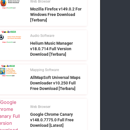
Web Browser
Mozilla Firefox v149.0.2 For
Windows Free Download
[Terbaru]
Audio Software
Helium Music Manager
v18.0.714 Full Version
Download [Terbaru]
Mapping Software
AllMapSoft Universal Maps
Downloader v10.250 Full
Free Download [Terbaru]
Web Browser
Google Chrome Canary
v148.0.7775.0 Full Free
Download [Latest]