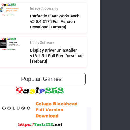
Image Processing
Perfectly Clear WorkBench
v5.0.4.3174 Full Version
Download [Terbaru]
Utility Software
Display Driver Uninstaller
v18.1.5.1 Full Free Download
[Terbaru]
Popular Games