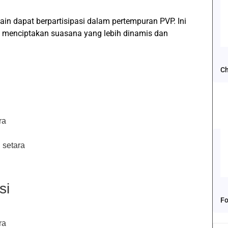
in dapat berpartisipasi dalam pertempuran PVP. Ini
 menciptakan suasana yang lebih dinamis dan
Ch
ra
 setara
si
Fo
ra