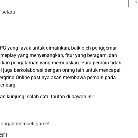
 setara
RPG yang layak untuk dimainkan, baik oleh penggemar
meplay yang menyenangkan, fitur yang beragam, dan
arkan pengalaman yang memuaskan. Para pemain tidak
i juga berkolaborasi dengan orang lain untuk mencapai
evergrind Online pastinya akan membawa pemain pada
denburg.
n kunjungi salah satu tautan di bawah ini:
engan membeli game!
han