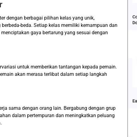
r
Co
r dengan berbagai pilihan kelas yang unik,
D
berbeda-beda. Setiap kelas memiliki kemampuan dan
uk menciptakan gaya bertarung yang sesuai dengan
rvariasi untuk memberikan tantangan kepada pemain.
emain akan merasa terlibat dalam setiap langkah
Ea
erja sama dengan orang lain. Bergabung dengan grup
bahan dalam pertempuran dan meningkatkan peluang
.