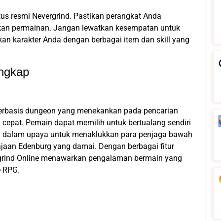
tus resmi Nevergrind. Pastikan perangkat Anda
an permainan. Jangan lewatkan kesempatan untuk
kan karakter Anda dengan berbagai item dan skill yang
engkap
rbasis dungeon yang menekankan pada pencarian
 cepat. Pemain dapat memilih untuk bertualang sendiri
 dalam upaya untuk menaklukkan para penjaga bawah
ajaan Edenburg yang damai. Dengan berbagai fitur
grind Online menawarkan pengalaman bermain yang
 RPG.