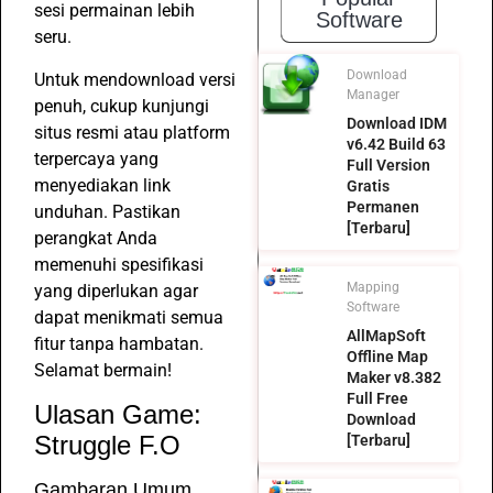
sesi permainan lebih
Software
seru.
Download
Untuk mendownload versi
Manager
penuh, cukup kunjungi
Download IDM
situs resmi atau platform
v6.42 Build 63
terpercaya yang
Full Version
menyediakan link
Gratis
Permanen
unduhan. Pastikan
[Terbaru]
perangkat Anda
memenuhi spesifikasi
Mapping
yang diperlukan agar
Software
dapat menikmati semua
AllMapSoft
fitur tanpa hambatan.
Offline Map
Selamat bermain!
Maker v8.382
Full Free
Ulasan Game:
Download
Struggle F.O
[Terbaru]
Gambaran Umum