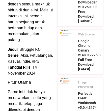
Downloader
dengan semua makhluk
v10.250 Full
hidup di dunia ini. Melalui
Free
interaksi ini, pemain
Download
[Terbaru]
harus berjuang untuk
bertahan hidup dan
menemukan jalan
Web Browser
pulang.
Google
Chrome
Judul
: Struggle F.O
Canary
Genre
: Aksi, Petualangan,
v148.0.7775.0
Full Free
Kasual, Indie, RPG
Download
Tanggal Rilis
: 14
[Latest]
November 2024
Fitur Utama
Image
Processing
Game ini tidak hanya
Perfectly
menawarkan cerita yang
Clear
WorkBench
menarik, tetapi juga
v5.0.4.3174
dilengkapi dengan