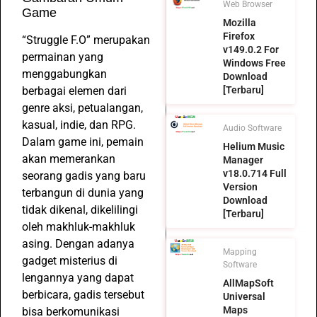
Web Browser
Game
Mozilla
Firefox
“Struggle F.O” merupakan
v149.0.2 For
permainan yang
Windows Free
menggabungkan
Download
berbagai elemen dari
[Terbaru]
genre aksi, petualangan,
kasual, indie, dan RPG.
Audio Software
Dalam game ini, pemain
Helium Music
akan memerankan
Manager
v18.0.714 Full
seorang gadis yang baru
Version
terbangun di dunia yang
Download
tidak dikenal, dikelilingi
[Terbaru]
oleh makhluk-makhluk
asing. Dengan adanya
Mapping
gadget misterius di
Software
lengannya yang dapat
AllMapSoft
berbicara, gadis tersebut
Universal
Maps
bisa berkomunikasi