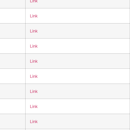
Link
Link
Link
Link
Link
Link
Link
Link
Link