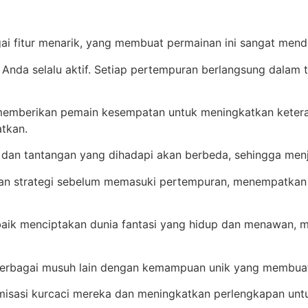
ai fitur menarik, yang membuat permainan ini sangat mend
nda selalu aktif. Setiap pertempuran berlangsung dalam
mberikan pemain kesempatan untuk meningkatkan keterampi
tkan.
a dan tantangan yang dihadapi akan berbeda, sehingga menj
dan strategi sebelum memasuki pertempuran, menempatkan
 baik menciptakan dunia fantasi yang hidup dan menawan, 
a berbagai musuh lain dengan kemampuan unik yang membuat
isasi kurcaci mereka dan meningkatkan perlengkapan unt