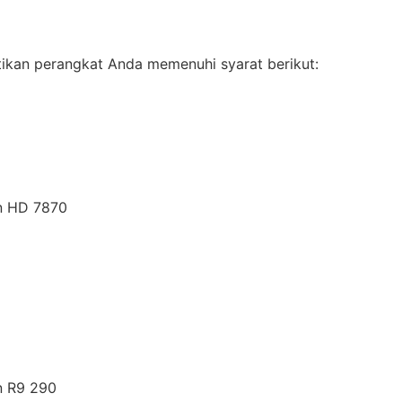
tikan perangkat Anda memenuhi syarat berikut:
n HD 7870
n R9 290