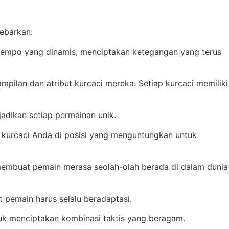
ebarkan:
 tempo yang dinamis, menciptakan ketegangan yang terus
lan dan atribut kurcaci mereka. Setiap kurcaci memiliki
adikan setiap permainan unik.
 kurcaci Anda di posisi yang menguntungkan untuk
membuat pemain merasa seolah-olah berada di dalam dunia
 pemain harus selalu beradaptasi.
uk menciptakan kombinasi taktis yang beragam.