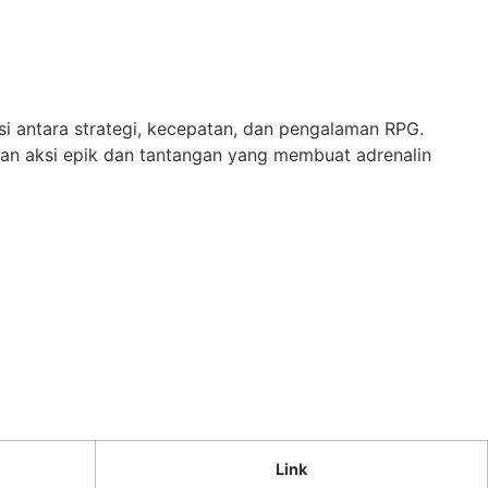
 antara strategi, kecepatan, dan pengalaman RPG.
kan aksi epik dan tantangan yang membuat adrenalin
Link