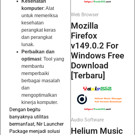
Kesehatan
komputer
: Alat
Web Browser
untuk memeriksa
kesehatan
Mozilla
perangkat keras
Firefox
dan perangkat
v149.0.2 For
lunak.
Perbaikan dan
Windows Free
optimasi
: Tool yang
Download
membantu
[Terbaru]
memperbaiki
berbagai masalah
dan
mengoptimalkan
kinerja komputer.
Dengan begitu
banyaknya utilitas
Audio Software
bermanfaat, Nir Launcher
Helium Music
Package menjadi solusi