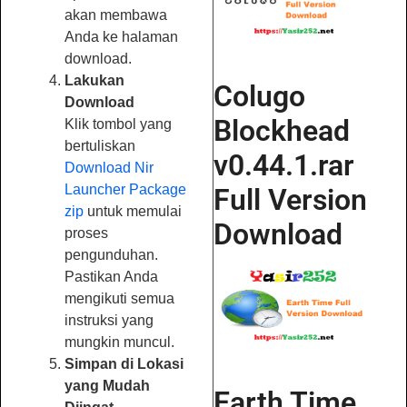
akan membawa
Anda ke halaman
download.
Lakukan
Colugo
Download
Blockhead
Klik tombol yang
bertuliskan
v0.44.1.rar
Download Nir
Launcher Package
Full Version
zip
untuk memulai
Download
proses
pengunduhan.
Pastikan Anda
mengikuti semua
instruksi yang
mungkin muncul.
Simpan di Lokasi
yang Mudah
Earth Time