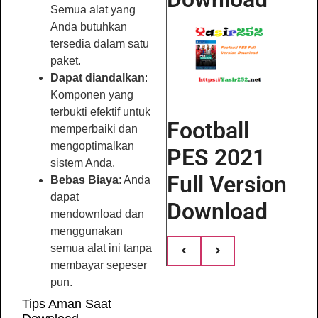
Semua alat yang
Anda butuhkan
tersedia dalam satu
paket.
Dapat diandalkan
:
Komponen yang
terbukti efektif untuk
Football
memperbaiki dan
mengoptimalkan
PES 2021
sistem Anda.
Full Version
Bebas Biaya
: Anda
dapat
Download
mendownload dan
menggunakan
semua alat ini tanpa
membayar sepeser
pun.
Tips Aman Saat