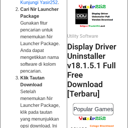
Kunjungi Yasir252
.
Cari Nir Launcher
Package
Gunakan fitur
pencarian untuk
Utility Software
menemukan Nir
Launcher Package.
Display Driver
Anda dapat
Uninstaller
mengetikkan nama
v18.1.5.1 Full
software di kolom
pencarian.
Free
Klik Tautan
Download
Download
Setelah
[Terbaru]
menemukan Nir
Launcher Package,
Popular Games
klik pada tautan
yang menunjukkan
opsi download. Ini