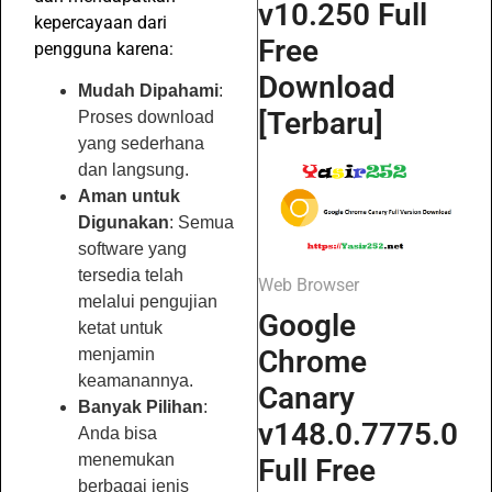
v10.250 Full
kepercayaan dari
Free
pengguna karena:
Download
Mudah Dipahami
:
[Terbaru]
Proses download
yang sederhana
dan langsung.
Aman untuk
Digunakan
: Semua
software yang
tersedia telah
Web Browser
melalui pengujian
Google
ketat untuk
Chrome
menjamin
keamanannya.
Canary
Banyak Pilihan
:
v148.0.7775.0
Anda bisa
menemukan
Full Free
berbagai jenis