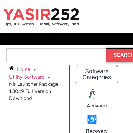
SEARC
Home
»
Software
Utility Software
»
Categories
Nir Launcher Package
1.30.19 Full Version
Download
Activator
Recovery