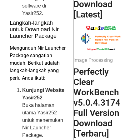
Download
software di
[Latest]
Yasir252.
Langkah-langkah
untuk Download Nir
Launcher Package
Mengunduh Nir Launcher
Package sangatlah
Image Processing
mudah. Berikut adalah
Perfectly
langkah-langkah yang
perlu Anda ikuti:
Clear
WorkBench
Kunjungi Website
Yasir252
v5.0.4.3174
Buka halaman
Full Version
utama Yasir252
untuk menemukan
Download
Nir Launcher
[Terbaru]
Package.