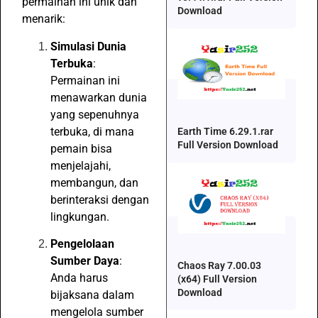
permainan ini unik dan
Download
menarik:
Simulasi Dunia
Terbuka
:
Permainan ini
menawarkan dunia
yang sepenuhnya
terbuka, di mana
Earth Time 6.29.1.rar
Full Version Download
pemain bisa
menjelajahi,
membangun, dan
berinteraksi dengan
lingkungan.
Pengelolaan
Sumber Daya
:
Chaos Ray 7.00.03
Anda harus
(x64) Full Version
Download
bijaksana dalam
mengelola sumber