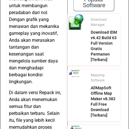
Software
untuk membangun
peradaban dari nol.
Dengan grafik yang
Download
Manager
menawan dan mekanika
Download IDM
gameplay yang inovatif,
v6.42 Build 63
Anda akan merasakan
Full Version
tantangan dan
Gratis
kesenangan saat
Permanen
[Terbaru]
mengelola sumber daya
dan menghadapi
berbagai kondisi
Mapping
Software
lingkungan.
AllMapSoft
Di dalam versi Repack ini,
Offline Map
Maker v8.382
Anda akan menemukan
Full Free
semua fitur dan
Download
perbaikan terbaru. Selain
[Terbaru]
itu, file yang lebih kecil
memudahkan proses