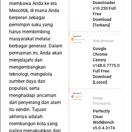
Downloader
membawa Anda ke era
v10.250 Full
Mesolitik, di mana Anda
Free
berperan sebagai
Download
pemimpin suku yang
[Terbaru]
harus membimbing
masyarakat melalui
Web Browser
berbagai generasi. Dalam
Google
permainan ini, Anda akan
Chrome
menjelajahi dan
Canary
v148.0.7775.0
mengembangkan
Full Free
teknologi, mengelola
Download
sumber daya dan
[Latest]
populasi, serta
menghadapi ancaman
Image
dari penyerang dan alam
Processing
itu sendiri. Tujuan
Perfectly
akhirnya adalah
Clear
WorkBench
membangun kota yang
v5.0.4.3174
paling menakjubkan dari