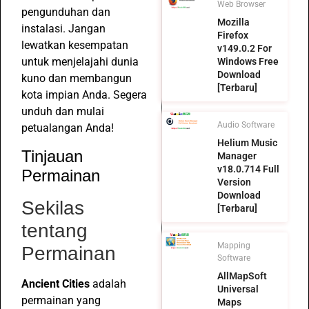
Web Browser
pengunduhan dan
Mozilla
instalasi. Jangan
Firefox
lewatkan kesempatan
v149.0.2 For
untuk menjelajahi dunia
Windows Free
Download
kuno dan membangun
[Terbaru]
kota impian Anda. Segera
unduh dan mulai
Audio Software
petualangan Anda!
Helium Music
Tinjauan
Manager
v18.0.714 Full
Permainan
Version
Download
Sekilas
[Terbaru]
tentang
Mapping
Permainan
Software
AllMapSoft
Ancient Cities
adalah
Universal
permainan yang
Maps