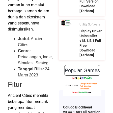
Full Version
zaman kuno melalui
Download
berbagai zaman dalam
[Terbaru]
dunia dan ekosistem
yang sepenuhnya
Utility Software
disimulasikan.
Display Driver
Uninstaller
Judul:
Ancient
v18.1.5.1 Full
Cities
Free
Download
Genre:
[Terbaru]
Petualangan, Indie,
Simulasi, Strategi
Tanggal Rilis:
24
Popular Games
Maret 2023
Fitur
Ancient Cities memiliki
beberapa fitur menarik
yang membuat
Colugo Blockhead
v0.44.1.rar Full Version