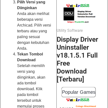
Pilih Versi yang
Diinginkan
Anda akan melihat
beberapa versi
Archicad. Pilih versi
Utility Software
terbaru atau yang
paling sesuai
Display Driver
dengan kebutuhan
Uninstaller
Anda.
v18.1.5.1 Full
Tekan Tombol
Download
Free
Setelah memilih
Download
versi yang
[Terbaru]
diinginkan, akan
ada tombol
download. Klik
Popular Games
pada tombol
tersebut untuk
memulai proses