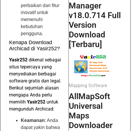
Manager
perbaikan dan fitur
inovatif untuk
v18.0.714 Full
memenuhi
Version
kebutuhan
Download
pengguna.
[Terbaru]
Kenapa Download
Archicad di Yasir252?
Yasir252
dikenal sebagai
situs tepercaya yang
menyediakan berbagai
software gratis dan legal.
Mapping Software
Berikut sejumlah alasan
AllMapSoft
mengapa Anda perlu
memilih
Yasir252
untuk
Universal
mengunduh Archicad:
Maps
Keamanan
: Anda
Downloader
dapat yakin bahwa