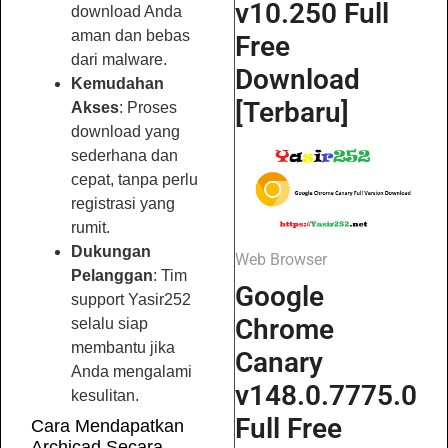
v10.250 Full
download Anda
aman dan bebas
Free
dari malware.
Download
Kemudahan
[Terbaru]
Akses
: Proses
download yang
sederhana dan
cepat, tanpa perlu
registrasi yang
rumit.
Dukungan
Web Browser
Pelanggan
: Tim
Google
support Yasir252
Chrome
selalu siap
membantu jika
Canary
Anda mengalami
v148.0.7775.0
kesulitan.
Full Free
Cara Mendapatkan
Archicad Secara