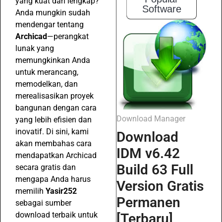
yang kuat dan lengkap?
Software
Anda mungkin sudah
mendengar tentang
Archicad
—perangkat
lunak yang
memungkinkan Anda
untuk merancang,
memodelkan, dan
merealisasikan proyek
bangunan dengan cara
Download Manager
yang lebih efisien dan
inovatif. Di sini, kami
Download
akan membahas cara
IDM v6.42
mendapatkan Archicad
Build 63 Full
secara gratis dan
mengapa Anda harus
Version Gratis
memilih
Yasir252
Permanen
sebagai sumber
download terbaik untuk
[Terbaru]