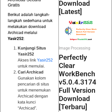
Download
Gratis
[Latest]
Berikut adalah langkah-
langkah sederhana untuk
melakukan download
Archicad melalui
Yasir252
:
Image Processing
Kunjungi Situs
Yasir252
Perfectly
Akses link
Yasir252
Clear
untuk memulai.
WorkBench
Cari Archicad
Gunakan kolom
v5.0.4.3174
pencarian di situs
Full Version
untuk menemukan
Archicad dengan
Download
kata kunci
[Terbaru]
“Archicad”.