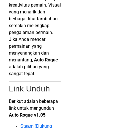
kreativitas pemain. Visual
yang menarik dan
berbagai fitur tambahan
semakin melengkapi
pengalaman bermain.
Jika Anda mencari
permainan yang
menyenangkan dan
menantang,
Auto Rogue
adalah pilihan yang
sangat tepat.
Link Unduh
Berikut adalah beberapa
link untuk mengunduh
Auto Rogue v1.05
:
Steam (Dukung