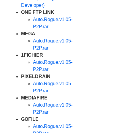
Developer)
ONE FTP LINK
Auto.Rogue.v1.05-
P2P.rar
MEGA
Auto.Rogue.v1.05-
P2P.rar
1FICHIER
Auto.Rogue.v1.05-
P2P.rar
PIXELDRAIN
Auto.Rogue.v1.05-
P2P.rar
MEDIAFIRE
Auto.Rogue.v1.05-
P2P.rar
GOFILE
Auto.Rogue.v1.05-