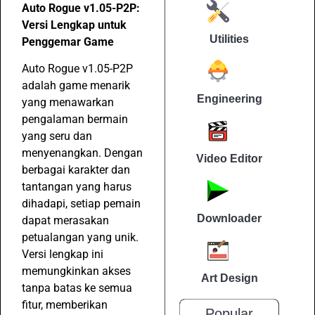
Auto Rogue v1.05-P2P:
Versi Lengkap untuk
Utilities
Penggemar Game
Auto Rogue v1.05-P2P
adalah game menarik
Engineering
yang menawarkan
pengalaman bermain
yang seru dan
menyenangkan. Dengan
Video Editor
berbagai karakter dan
tantangan yang harus
dihadapi, setiap pemain
Downloader
dapat merasakan
petualangan yang unik.
Versi lengkap ini
memungkinkan akses
Art Design
tanpa batas ke semua
fitur, memberikan
Popular