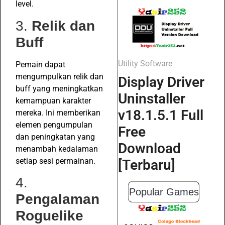
level.
3.
Relik dan
Buff
Utility Software
Pemain dapat
mengumpulkan relik dan
Display Driver
buff yang meningkatkan
Uninstaller
kemampuan karakter
v18.1.5.1 Full
mereka. Ini memberikan
elemen pengumpulan
Free
dan peningkatan yang
Download
menambah kedalaman
setiap sesi permainan.
[Terbaru]
4.
Popular Games
Pengalaman
Roguelike