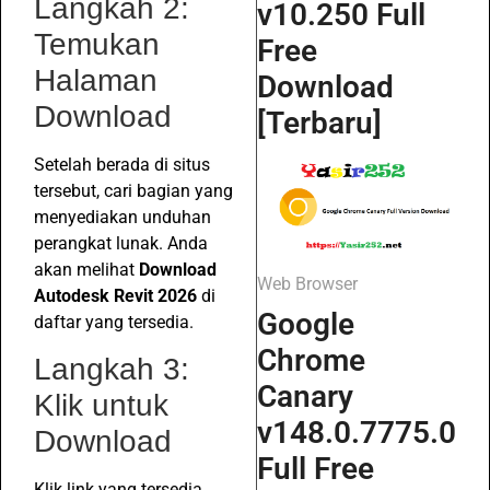
Langkah 2:
v10.250 Full
Temukan
Free
Halaman
Download
Download
[Terbaru]
Setelah berada di situs
tersebut, cari bagian yang
menyediakan unduhan
perangkat lunak. Anda
akan melihat
Download
Web Browser
Autodesk Revit 2026
di
Google
daftar yang tersedia.
Chrome
Langkah 3:
Canary
Klik untuk
v148.0.7775.0
Download
Full Free
Klik link yang tersedia.