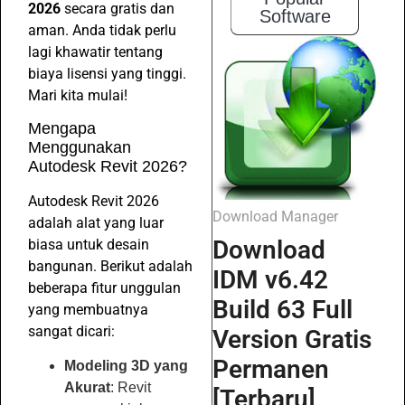
2026
secara gratis dan
Software
aman. Anda tidak perlu
lagi khawatir tentang
biaya lisensi yang tinggi.
Mari kita mulai!
Mengapa
Menggunakan
Autodesk Revit 2026?
Autodesk Revit 2026
Download Manager
adalah alat yang luar
Download
biasa untuk desain
bangunan. Berikut adalah
IDM v6.42
beberapa fitur unggulan
Build 63 Full
yang membuatnya
sangat dicari:
Version Gratis
Permanen
Modeling 3D yang
Akurat
: Revit
[Terbaru]