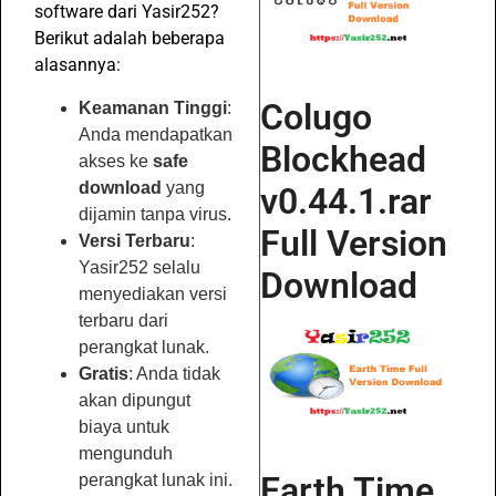
software dari Yasir252?
Berikut adalah beberapa
alasannya:
Colugo
Keamanan Tinggi
:
Anda mendapatkan
Blockhead
akses ke
safe
download
yang
v0.44.1.rar
dijamin tanpa virus.
Full Version
Versi Terbaru
:
Yasir252 selalu
Download
menyediakan versi
terbaru dari
perangkat lunak.
Gratis
: Anda tidak
akan dipungut
biaya untuk
mengunduh
Earth Time
perangkat lunak ini.