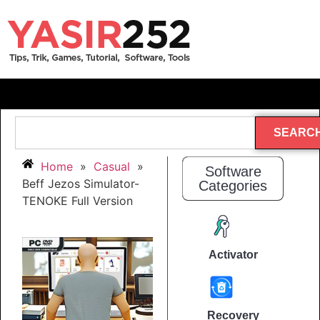
SEARC
Home
»
Casual
»
Software
Beff Jezos Simulator-
Categories
TENOKE Full Version
Activator
Recovery