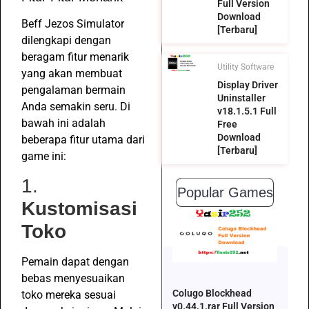
Full Version
Download
Beff Jezos Simulator
[Terbaru]
dilengkapi dengan
beragam fitur menarik
Utility Software
yang akan membuat
Display Driver
pengalaman bermain
Uninstaller
Anda semakin seru. Di
v18.1.5.1 Full
bawah ini adalah
Free
Download
beberapa fitur utama dari
[Terbaru]
game ini:
1.
Popular Games
Kustomisasi
Toko
Pemain dapat dengan
bebas menyesuaikan
Colugo Blockhead
toko mereka sesuai
v0.44.1.rar Full Version