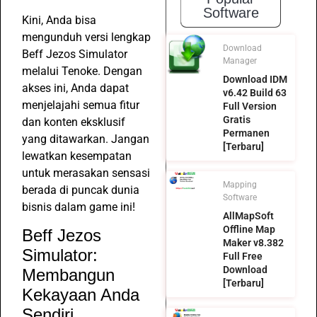
Software
Kini, Anda bisa
mengunduh versi lengkap
Download
Beff Jezos Simulator
Manager
melalui Tenoke. Dengan
Download IDM
akses ini, Anda dapat
v6.42 Build 63
menjelajahi semua fitur
Full Version
Gratis
dan konten eksklusif
Permanen
yang ditawarkan. Jangan
[Terbaru]
lewatkan kesempatan
untuk merasakan sensasi
Mapping
berada di puncak dunia
Software
bisnis dalam game ini!
AllMapSoft
Offline Map
Beff Jezos
Maker v8.382
Simulator:
Full Free
Download
Membangun
[Terbaru]
Kekayaan Anda
Sendiri