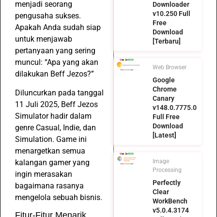
menjadi seorang
Downloader
v10.250 Full
pengusaha sukses.
Free
Apakah Anda sudah siap
Download
untuk menjawab
[Terbaru]
pertanyaan yang sering
muncul: “Apa yang akan
Web Browser
dilakukan Beff Jezos?”
Google
Chrome
Diluncurkan pada tanggal
Canary
11 Juli 2025, Beff Jezos
v148.0.7775.0
Simulator hadir dalam
Full Free
Download
genre Casual, Indie, dan
[Latest]
Simulation. Game ini
menargetkan semua
kalangan gamer yang
Image
Processing
ingin merasakan
Perfectly
bagaimana rasanya
Clear
mengelola sebuah bisnis.
WorkBench
v5.0.4.3174
Fitur-Fitur Menarik