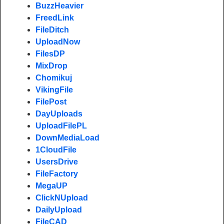
BuzzHeavier
FreedLink
FileDitch
UploadNow
FilesDP
MixDrop
Chomikuj
VikingFile
FilePost
DayUploads
UploadFilePL
DownMediaLoad
1CloudFile
UsersDrive
FileFactory
MegaUP
ClickNUpload
DailyUpload
FileCAD