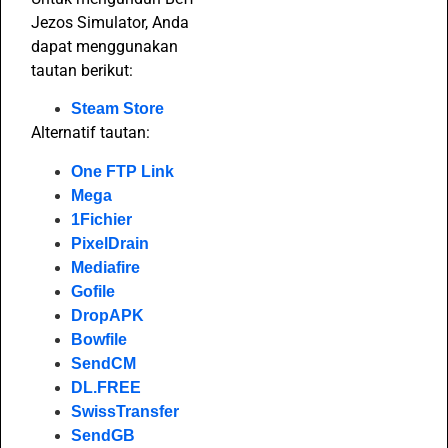
Jezos Simulator, Anda
dapat menggunakan
tautan berikut:
Steam Store
Alternatif tautan:
One FTP Link
Mega
1Fichier
PixelDrain
Mediafire
Gofile
DropAPK
Bowfile
SendCM
DL.FREE
SwissTransfer
SendGB