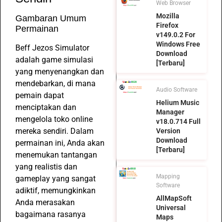
Web Browser
Mozilla
Gambaran Umum
Firefox
Permainan
v149.0.2 For
Windows Free
Beff Jezos Simulator
Download
adalah game simulasi
[Terbaru]
yang menyenangkan dan
mendebarkan, di mana
Audio Software
pemain dapat
Helium Music
menciptakan dan
Manager
mengelola toko online
v18.0.714 Full
mereka sendiri. Dalam
Version
Download
permainan ini, Anda akan
[Terbaru]
menemukan tantangan
yang realistis dan
Mapping
gameplay yang sangat
Software
adiktif, memungkinkan
AllMapSoft
Anda merasakan
Universal
bagaimana rasanya
Maps