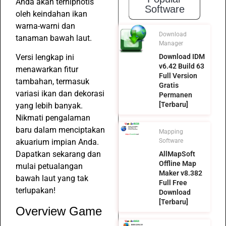
Anda akan terhipnotis
Software
oleh keindahan ikan
warna-warni dan
Download
tanaman bawah laut.
Manager
Download IDM
Versi lengkap ini
v6.42 Build 63
menawarkan fitur
Full Version
tambahan, termasuk
Gratis
variasi ikan dan dekorasi
Permanen
[Terbaru]
yang lebih banyak.
Nikmati pengalaman
baru dalam menciptakan
Mapping
Software
akuarium impian Anda.
Dapatkan sekarang dan
AllMapSoft
Offline Map
mulai petualangan
Maker v8.382
bawah laut yang tak
Full Free
terlupakan!
Download
[Terbaru]
Overview Game