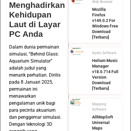
Web Browser
Menghadirkan
Mozilla
Kehidupan
Firefox
v149.0.2 For
Laut di Layar
Windows Free
Download
PC Anda
[Terbaru]
Dalam dunia permainan
Audio Software
simulasi, “Behind Glass:
Aquarium Simulator”
Helium Music
Manager
adalah judul yang
v18.0.714 Full
menarik perhatian. Dirilis
Version
pada 8 Januari 2025,
Download
[Terbaru]
permainan ini
menawarkan
pengalaman unik bagi
Mapping
para pecinta akuarium
Software
dan penggemar simulasi.
AllMapSoft
Universal
Dengan teknologi 3D
Maps