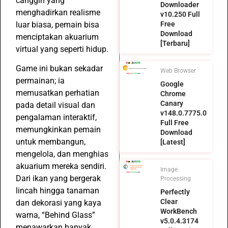
canggih yang
Downloader
menghadirkan realisme
v10.250 Full
luar biasa, pemain bisa
Free
Download
menciptakan akuarium
[Terbaru]
virtual yang seperti hidup.
Game ini bukan sekadar
Web Browser
permainan; ia
Google
memusatkan perhatian
Chrome
Canary
pada detail visual dan
v148.0.7775.0
pengalaman interaktif,
Full Free
memungkinkan pemain
Download
untuk membangun,
[Latest]
mengelola, dan menghias
akuarium mereka sendiri.
Image
Dari ikan yang bergerak
Processing
lincah hingga tanaman
Perfectly
Clear
dan dekorasi yang kaya
WorkBench
warna, “Behind Glass”
v5.0.4.3174
menawarkan banyak