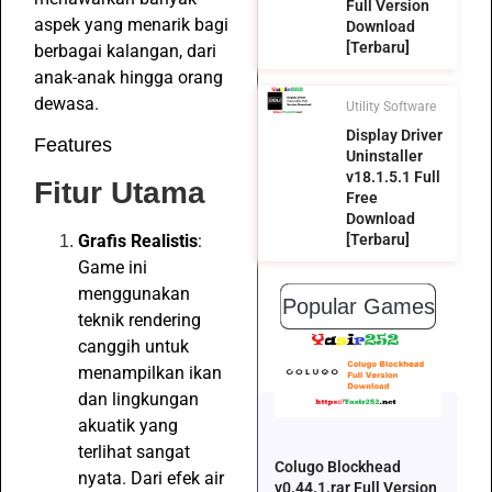
Full Version
aspek yang menarik bagi
Download
[Terbaru]
berbagai kalangan, dari
anak-anak hingga orang
dewasa.
Utility Software
Display Driver
Features
Uninstaller
v18.1.5.1 Full
Fitur Utama
Free
Download
Grafis Realistis
:
[Terbaru]
Game ini
menggunakan
Popular Games
teknik rendering
canggih untuk
menampilkan ikan
dan lingkungan
akuatik yang
terlihat sangat
Colugo Blockhead
nyata. Dari efek air
v0.44.1.rar Full Version