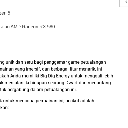
zen 5
 atau AMD Radeon RX 580
ng unik dan seru bagi penggemar game petualangan
inan yang imersif, dan berbagai fitur menarik, ini
kah Anda memiliki Big Dig Energy untuk menggali lebih
tuk menjalani kehidupan seorang Dwarf dan menantang
ntuk bergabung dalam petualangan ini.
rik untuk mencoba permainan ini, berikut adalah
akan: