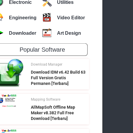
Electronic
Utilities
Engineering
Video Editor
Downloader
Art Design
Popular Software
Download Manager
Download IDM v6.42 Build 63
Full Version Gratis
Permanen [Terbaru]
Mapping Software
AllMapSoft Offline Map
Maker v8.382 Full Free
Download [Terbaru]