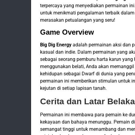
terpercaya yang menyediakan permainan ini
untuk menikmati pengalaman terbaik dalam
merasakan petualangan yang seru!
Game Overview
Big Dig Energy
adalah permainan aksi dan 
kasual dan indie. Dalam permainan yang akan
sebagai seorang pemburu harta karun yang 
menggunakan belati, Anda akan memanggil 
kehidupan sebagai Dwarf di dunia yang pen
permainan ini memberikan stimulan untuk in
kejutan di setiap lapisan tanah.
Cerita dan Latar Belak
Permainan ini membawa para pemain ke dun
kekayaan dan bahaya menunggu. Pemain dip
semangat tinggi untuk menambang dan men