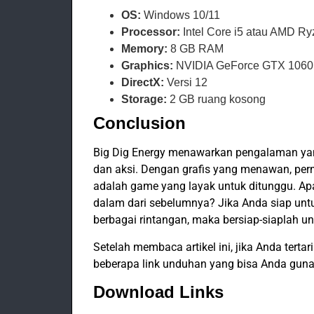
OS:
Windows 10/11
Processor:
Intel Core i5 atau AMD Ry
Memory:
8 GB RAM
Graphics:
NVIDIA GeForce GTX 1060
DirectX:
Versi 12
Storage:
2 GB ruang kosong
Conclusion
Big Dig Energy menawarkan pengalaman ya
dan aksi. Dengan grafis yang menawan, perma
adalah game yang layak untuk ditunggu. Apa
dalam dari sebelumnya? Jika Anda siap un
berbagai rintangan, maka bersiap-siaplah u
Setelah membaca artikel ini, jika Anda terta
beberapa link unduhan yang bisa Anda gun
Download Links