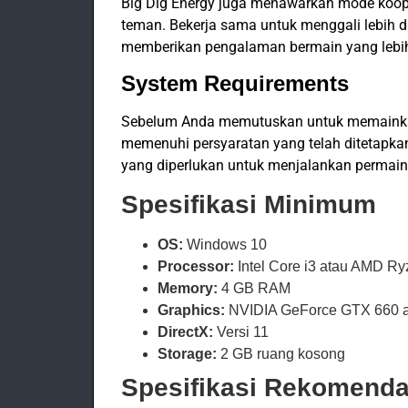
Big Dig Energy juga menawarkan mode koop
teman. Bekerja sama untuk menggali lebih
memberikan pengalaman bermain yang lebih
System Requirements
Sebelum Anda memutuskan untuk memainkan
memenuhi persyaratan yang telah ditetapka
yang diperlukan untuk menjalankan permaina
Spesifikasi Minimum
OS:
Windows 10
Processor:
Intel Core i3 atau AMD Ry
Memory:
4 GB RAM
Graphics:
NVIDIA GeForce GTX 660 
DirectX:
Versi 11
Storage:
2 GB ruang kosong
Spesifikasi Rekomenda