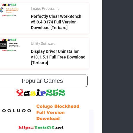
Image Processing
Perfectly Clear WorkBench
v5.0.4.3174 Full Version
Download [Terbaru]
Utility Software
Display Driver Uninstaller
v18.1.5.1 Full Free Download
[Terbaru]
Popular Games