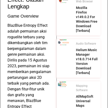
Web Browser
Lengkap
Mozilla
Firefox
Game Overview
v149.0.2 For
Windows Free
BlazBlue Entropy Effect
Download
[Terbaru]
adalah permainan aksi
roguelite terbaru yang
dikembangkan oleh tim
Audio Software
berpengalaman dalam
Helium Music
genre permainan aksi.
Manager
v18.0.714 Full
Dirilis pada 15 Agustus
Version
2023, permainan ini siap
Download
memberikan pengalaman
[Terbaru]
pertarungan aksi 2D
terbaik yang pernah ada.
Mapping
Dengan fitur-fitur unik
Software
dan grafis yang
AllMapSoft
menawan, BlazBlue
Universal
Maps
Entropy Effect