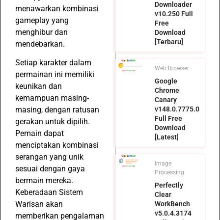
Downloader
menawarkan kombinasi
v10.250 Full
gameplay yang
Free
menghibur dan
Download
[Terbaru]
mendebarkan.
Setiap karakter dalam
Web Browser
permainan ini memiliki
Google
keunikan dan
Chrome
kemampuan masing-
Canary
masing, dengan ratusan
v148.0.7775.0
Full Free
gerakan untuk dipilih.
Download
Pemain dapat
[Latest]
menciptakan kombinasi
serangan yang unik
Image
sesuai dengan gaya
Processing
bermain mereka.
Perfectly
Keberadaan Sistem
Clear
Warisan akan
WorkBench
v5.0.4.3174
memberikan pengalaman