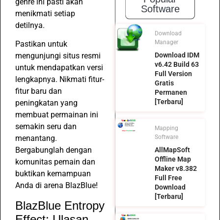
genre ini pasti akan
Software
menikmati setiap
detilnya.
Download
Manager
Pastikan untuk
Download IDM
mengunjungi situs resmi
v6.42 Build 63
untuk mendapatkan versi
Full Version
lengkapnya. Nikmati fitur-
Gratis
fitur baru dan
Permanen
[Terbaru]
peningkatan yang
membuat permainan ini
semakin seru dan
Mapping
Software
menantang.
Bergabunglah dengan
AllMapSoft
Offline Map
komunitas pemain dan
Maker v8.382
buktikan kemampuan
Full Free
Anda di arena BlazBlue!
Download
[Terbaru]
BlazBlue Entropy
Effect: Ulasan