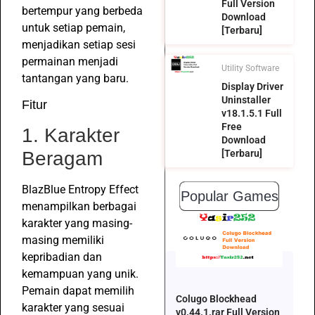
Full Version
bertempur yang berbeda
Download
untuk setiap pemain,
[Terbaru]
menjadikan setiap sesi
permainan menjadi
Utility Software
tantangan yang baru.
Display Driver
Uninstaller
Fitur
v18.1.5.1 Full
Free
1. Karakter
Download
Beragam
[Terbaru]
BlazBlue Entropy Effect
Popular Games
menampilkan berbagai
karakter yang masing-
masing memiliki
kepribadian dan
kemampuan yang unik.
Pemain dapat memilih
Colugo Blockhead
karakter yang sesuai
v0.44.1.rar Full Version