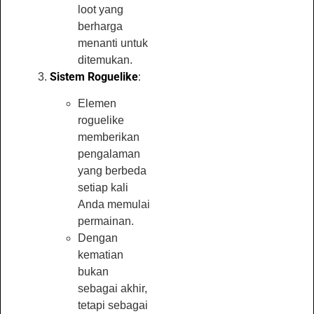
loot yang
berharga
menanti untuk
ditemukan.
Sistem Roguelike
:
Elemen
roguelike
memberikan
pengalaman
yang berbeda
setiap kali
Anda memulai
permainan.
Dengan
kematian
bukan
sebagai akhir,
tetapi sebagai