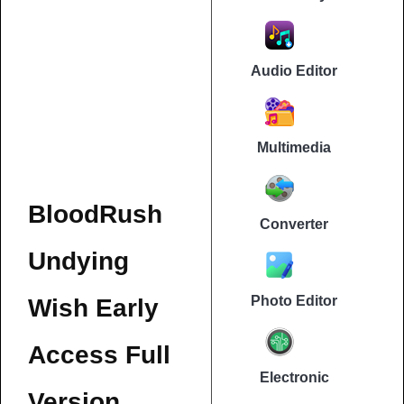
Audio Editor
Multimedia
BloodRush
Converter
Undying
Photo Editor
Wish Early
Access Full
Electronic
Version