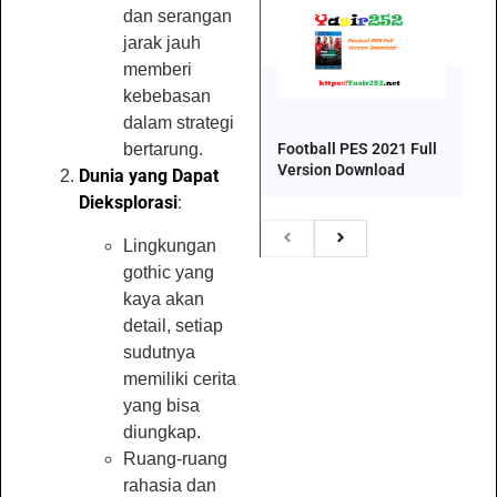
dan serangan
jarak jauh
memberi
kebebasan
dalam strategi
Football PES 2021 Full
bertarung.
Version Download
Dunia yang Dapat
Dieksplorasi
:
Lingkungan
gothic yang
kaya akan
detail, setiap
sudutnya
memiliki cerita
yang bisa
diungkap.
Ruang-ruang
rahasia dan