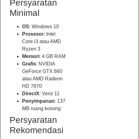
Persyaratan
Minimal
OS
: Windows 10
Prosesor
: Intel
Core i3 atau AMD
Ryzen 3
Memori
: 4 GB RAM
Grafis
: NVIDIA
GeForce GTX 660
atau AMD Radeon
HD 7870
DirectX
: Versi 11
Penyimpanan
: 137
MB ruang kosong
Persyaratan
Rekomendasi