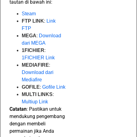
tautan di bawah ini:
Steam
FTP LINK
:
Link
FTP
MEGA
:
Download
dari MEGA
1FICHIER
:
1FICHIER Link
MEDIAFIRE
:
Download dari
Mediafire
GOFILE
:
Gofile Link
MULTI LINKS
:
Multiup Link
Catatan
: Pastikan untuk
mendukung pengembang
dengan membeli
permainan jika Anda