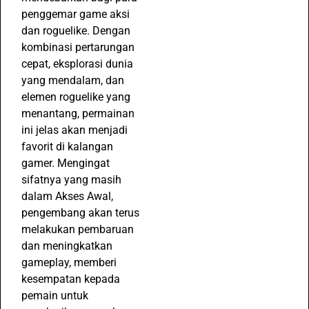
penggemar game aksi
dan roguelike. Dengan
kombinasi pertarungan
cepat, eksplorasi dunia
yang mendalam, dan
elemen roguelike yang
menantang, permainan
ini jelas akan menjadi
favorit di kalangan
gamer. Mengingat
sifatnya yang masih
dalam Akses Awal,
pengembang akan terus
melakukan pembaruan
dan meningkatkan
gameplay, memberi
kesempatan kepada
pemain untuk