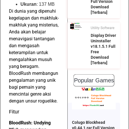
Full Version
Ukuran
: 137 MB
Download
Di dunia yang dipenuhi
[Terbaru]
kegelapan dan makhluk-
makhluk yang misterius,
Utility Software
Anda akan belajar
Display Driver
menavigasi tantangan
Uninstaller
dan mengasah
v18.1.5.1 Full
Free
keterampilan untuk
Download
mengalahkan musuh
[Terbaru]
yang beragam.
BloodRush membangun
Popular Games
pengalaman yang unik
bagi pemain yang
mencintai genre aksi
dengan unsur roguelike.
Fitur
BloodRush: Undying
Colugo Blockhead
v0.44.1.rar Full Version