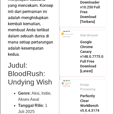
Downloader
yang mencekam. Konsep
v10.250 Full
inti dari permainan ini
Free
Download
adalah menghidupkan
[Terbaru]
kembali kematian,
membuat Anda terlibat
dalam sebuah dunia di
Web Browser
mana setiap pertarungan
Google
Chrome
adalah kesempatan
Canary
kedua.
v148.0.7775.0
Full Free
Judul:
Download
[Latest]
BloodRush:
Undying Wish
Image
Processing
Genre
: Aksi, Indie,
Perfectly
Akses Awal
Clear
Tanggal Rilis
: 1
WorkBench
v5.0.4.3174
Juli 2025