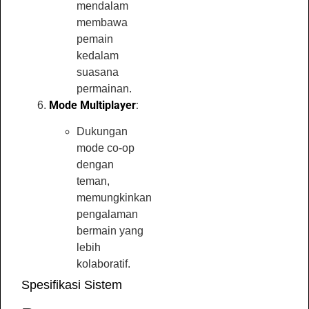
mendalam
membawa
pemain
kedalam
suasana
permainan.
Mode Multiplayer
:
Dukungan
mode co-op
dengan
teman,
memungkinkan
pengalaman
bermain yang
lebih
kolaboratif.
Spesifikasi Sistem