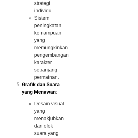
strategi
individu.
Sistem
peningkatan
kemampuan
yang
memungkinkan
pengembangan
karakter
sepanjang
permainan.
Grafik dan Suara
yang Menawan
:
Desain visual
yang
menakjubkan
dan efek
suara yang