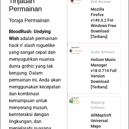
Tinjauan
Web Browser
Permainan
Mozilla
Firefox
Toraja Permainan
v149.0.2 For
Windows Free
BloodRush: Undying
Download
[Terbaru]
Wish
adalah permainan
hack n’ slash roguelike
yang sangat cepat dan
Audio Software
menyuguhkan nuansa
Helium Music
Manager
dunia gothic yang tak
v18.0.714 Full
berujung. Dalam
Version
permainan ini, Anda akan
Download
menggunakan kecepatan
[Terbaru]
dan kombinasi
kemampuan untuk
Mapping
menyerang musuh,
Software
berinteraksi dengan
AllMapSoft
Universal
lingkungan, dan
Maps
menjelajahi suasana