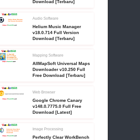
Download [Terbaru]
Audio Software
Helium Music Manager
v18.0.714 Full Version
Download [Terbaru]
Mapping Software
AllMapSoft Universal Maps
Downloader v10.250 Full
Free Download [Terbaru]
Web Browser
Google Chrome Canary
v148.0.7775.0 Full Free
Download [Latest]
Image Processing
Perfectly Clear WorkBench