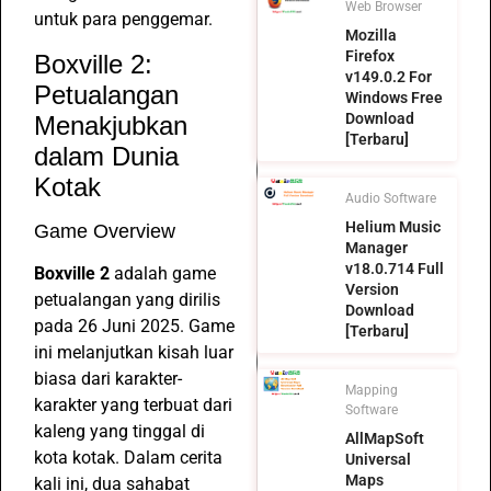
Web Browser
untuk para penggemar.
Mozilla
Firefox
Boxville 2:
v149.0.2 For
Petualangan
Windows Free
Download
Menakjubkan
[Terbaru]
dalam Dunia
Kotak
Audio Software
Helium Music
Game Overview
Manager
v18.0.714 Full
Boxville 2
adalah game
Version
petualangan yang dirilis
Download
pada 26 Juni 2025. Game
[Terbaru]
ini melanjutkan kisah luar
biasa dari karakter-
Mapping
karakter yang terbuat dari
Software
kaleng yang tinggal di
AllMapSoft
kota kotak. Dalam cerita
Universal
Maps
kali ini, dua sahabat