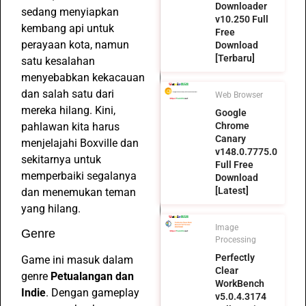
Downloader
sedang menyiapkan
v10.250 Full
kembang api untuk
Free
perayaan kota, namun
Download
[Terbaru]
satu kesalahan
menyebabkan kekacauan
dan salah satu dari
Web Browser
mereka hilang. Kini,
Google
pahlawan kita harus
Chrome
Canary
menjelajahi Boxville dan
v148.0.7775.0
sekitarnya untuk
Full Free
memperbaiki segalanya
Download
[Latest]
dan menemukan teman
yang hilang.
Image
Genre
Processing
Perfectly
Game ini masuk dalam
Clear
genre
Petualangan dan
WorkBench
Indie
. Dengan gameplay
v5.0.4.3174