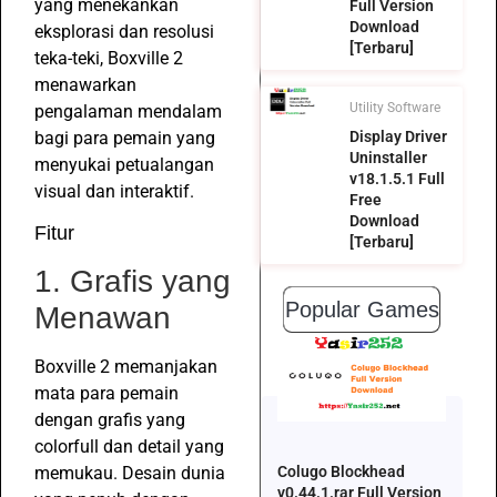
yang menekankan
Full Version
Download
eksplorasi dan resolusi
[Terbaru]
teka-teki, Boxville 2
menawarkan
Utility Software
pengalaman mendalam
bagi para pemain yang
Display Driver
Uninstaller
menyukai petualangan
v18.1.5.1 Full
visual dan interaktif.
Free
Download
Fitur
[Terbaru]
1. Grafis yang
Popular Games
Menawan
Boxville 2 memanjakan
mata para pemain
dengan grafis yang
colorfull dan detail yang
memukau. Desain dunia
Colugo Blockhead
v0.44.1.rar Full Version