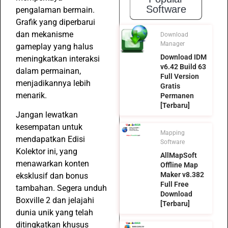
Software
pengalaman bermain.
Grafik yang diperbarui
dan mekanisme
Download
Manager
gameplay yang halus
Download IDM
meningkatkan interaksi
v6.42 Build 63
dalam permainan,
Full Version
menjadikannya lebih
Gratis
menarik.
Permanen
[Terbaru]
Jangan lewatkan
kesempatan untuk
Mapping
mendapatkan Edisi
Software
Kolektor ini, yang
AllMapSoft
menawarkan konten
Offline Map
Maker v8.382
eksklusif dan bonus
Full Free
tambahan. Segera unduh
Download
Boxville 2 dan jelajahi
[Terbaru]
dunia unik yang telah
ditingkatkan khusus