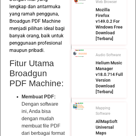
Web Browser
lengkap dan antarmuka
Mozilla
yang ramah pengguna,
Firefox
Broadgun PDF Machine
v149.0.2 For
Windows Free
menjadi pilihan ideal bagi
Download
banyak orang, baik untuk
[Terbaru]
penggunaan profesional
maupun pribadi.
Audio Software
Fitur Utama
Helium Music
Manager
Broadgun
v18.0.714 Full
Version
PDF Machine:
Download
[Terbaru]
Membuat PDF:
Dengan software
Mapping
ini, Anda bisa
Software
dengan mudah
AllMapSoft
membuat file PDF
Universal
Maps
dari berbagai format