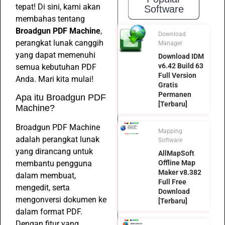
tepat! Di sini, kami akan
Software
membahas tentang
Broadgun PDF Machine
,
Download
perangkat lunak canggih
Manager
yang dapat memenuhi
Download IDM
v6.42 Build 63
semua kebutuhan PDF
Full Version
Anda. Mari kita mulai!
Gratis
Permanen
Apa itu Broadgun PDF
[Terbaru]
Machine?
Broadgun PDF Machine
Mapping
adalah perangkat lunak
Software
yang dirancang untuk
AllMapSoft
membantu pengguna
Offline Map
Maker v8.382
dalam membuat,
Full Free
mengedit, serta
Download
mengonversi dokumen ke
[Terbaru]
dalam format PDF.
Dengan fitur yang