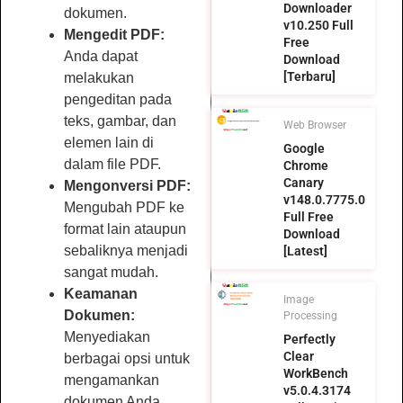
Downloader
dokumen.
v10.250 Full
Mengedit PDF:
Free
Anda dapat
Download
[Terbaru]
melakukan
pengeditan pada
teks, gambar, dan
Web Browser
elemen lain di
Google
dalam file PDF.
Chrome
Canary
Mengonversi PDF:
v148.0.7775.0
Mengubah PDF ke
Full Free
format lain ataupun
Download
sebaliknya menjadi
[Latest]
sangat mudah.
Keamanan
Image
Dokumen:
Processing
Menyediakan
Perfectly
Clear
berbagai opsi untuk
WorkBench
mengamankan
v5.0.4.3174
dokumen Anda