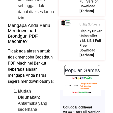
Full Version
sehingga tidak
Download
[Terbaru]
dapat diakses tanpa
izin.
Utility Software
Mengapa Anda Perlu
Mendownload
Display Driver
Broadgun PDF
Uninstaller
v18.1.5.1 Full
Machine?
Free
Download
Tidak ada alasan untuk
[Terbaru]
tidak mencoba Broadgun
PDF Machine! Berikut
beberapa alasan
Popular Games
mengapa Anda harus
segera mendownloadnya:
Mudah
Digunakan:
Antarmuka yang
Colugo Blockhead
sederhana
v0.44.1.rar Full Version