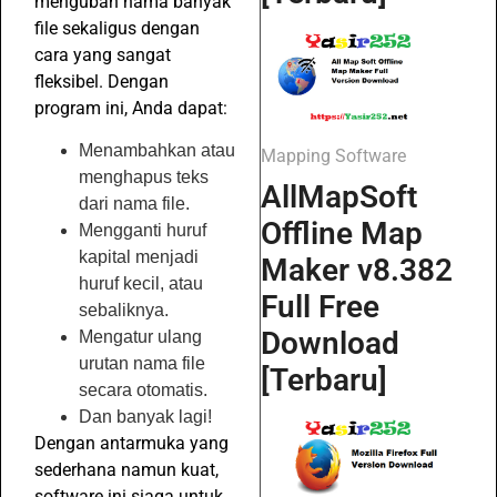
mengubah nama banyak
file sekaligus dengan
cara yang sangat
fleksibel. Dengan
program ini, Anda dapat:
Menambahkan atau
Mapping Software
menghapus teks
AllMapSoft
dari nama file.
Offline Map
Mengganti huruf
kapital menjadi
Maker v8.382
huruf kecil, atau
Full Free
sebaliknya.
Download
Mengatur ulang
urutan nama file
[Terbaru]
secara otomatis.
Dan banyak lagi!
Dengan antarmuka yang
sederhana namun kuat,
software ini siaga untuk