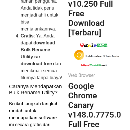
ramah pengguna.
v10.250 Full
Anda tidak perlu
Free
menjadi ahli untuk
Download
bisa
menjalankannya.
[Terbaru]
Gratis
: Ya, Anda
dapat
download
Bulk Rename
Utility rar
download free
dan
menikmati semua
Web Browser
fiturnya tanpa biaya!
Google
Caranya Mendapatkan
Bulk Rename Utility?
Chrome
Canary
Berikut langkah-langkah
mudah untuk
v148.0.7775.0
mendapatkan software
Full Free
ini secara gratis dari