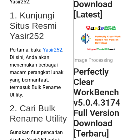
Yasir252:
Download
[Latest]
1. Kunjungi
Situs Resmi
Yasir252
Pertama, buka
Yasir252
.
Di sini, Anda akan
Image Processing
menemukan berbagai
Perfectly
macam perangkat lunak
yang bermanfaat,
Clear
termasuk Bulk Rename
WorkBench
Utility.
v5.0.4.3174
2. Cari Bulk
Full Version
Rename Utility
Download
[Terbaru]
Gunakan fitur pencarian
di situs Yasir252 untuk