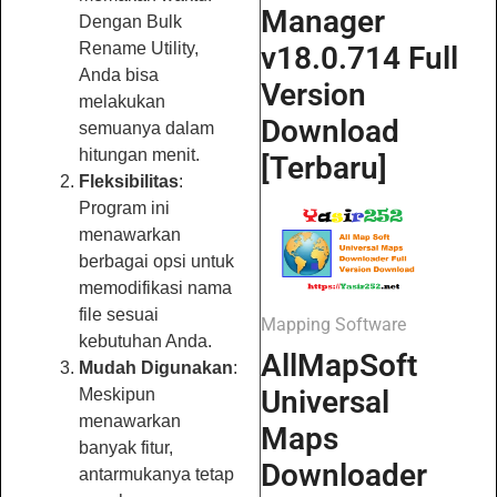
Manager
Dengan Bulk
Rename Utility,
v18.0.714 Full
Anda bisa
Version
melakukan
Download
semuanya dalam
hitungan menit.
[Terbaru]
Fleksibilitas
:
Program ini
menawarkan
berbagai opsi untuk
memodifikasi nama
file sesuai
Mapping Software
kebutuhan Anda.
AllMapSoft
Mudah Digunakan
:
Universal
Meskipun
menawarkan
Maps
banyak fitur,
Downloader
antarmukanya tetap