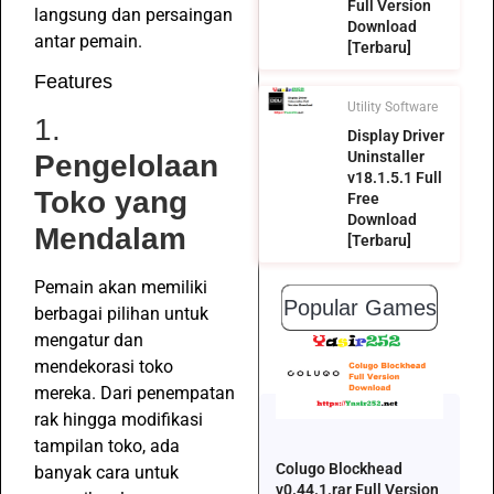
Full Version
langsung dan persaingan
Download
antar pemain.
[Terbaru]
Features
Utility Software
1.
Display Driver
Uninstaller
Pengelolaan
v18.1.5.1 Full
Toko yang
Free
Download
Mendalam
[Terbaru]
Pemain akan memiliki
Popular Games
berbagai pilihan untuk
mengatur dan
mendekorasi toko
mereka. Dari penempatan
rak hingga modifikasi
tampilan toko, ada
Colugo Blockhead
banyak cara untuk
v0.44.1.rar Full Version