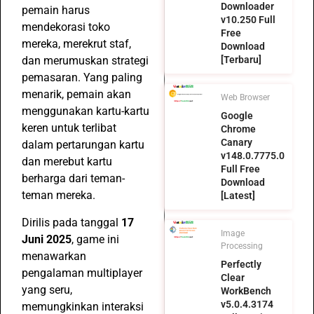
Downloader
pemain harus
v10.250 Full
mendekorasi toko
Free
mereka, merekrut staf,
Download
dan merumuskan strategi
[Terbaru]
pemasaran. Yang paling
menarik, pemain akan
Web Browser
menggunakan kartu-kartu
Google
keren untuk terlibat
Chrome
Canary
dalam pertarungan kartu
v148.0.7775.0
dan merebut kartu
Full Free
berharga dari teman-
Download
teman mereka.
[Latest]
Dirilis pada tanggal
17
Image
Juni 2025
, game ini
Processing
menawarkan
Perfectly
pengalaman multiplayer
Clear
yang seru,
WorkBench
v5.0.4.3174
memungkinkan interaksi