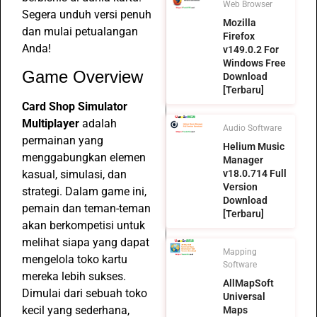
Web Browser
Segera unduh versi penuh
Mozilla
dan mulai petualangan
Firefox
Anda!
v149.0.2 For
Windows Free
Game Overview
Download
[Terbaru]
Card Shop Simulator
Multiplayer
adalah
Audio Software
permainan yang
Helium Music
menggabungkan elemen
Manager
kasual, simulasi, dan
v18.0.714 Full
Version
strategi. Dalam game ini,
Download
pemain dan teman-teman
[Terbaru]
akan berkompetisi untuk
melihat siapa yang dapat
Mapping
mengelola toko kartu
Software
mereka lebih sukses.
AllMapSoft
Dimulai dari sebuah toko
Universal
kecil yang sederhana,
Maps