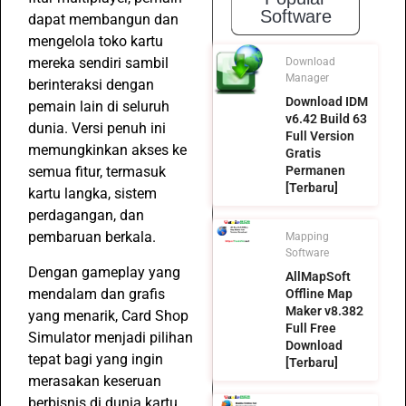
Software
dapat membangun dan
mengelola toko kartu
mereka sendiri sambil
Download
Manager
berinteraksi dengan
Download IDM
pemain lain di seluruh
v6.42 Build 63
dunia. Versi penuh ini
Full Version
memungkinkan akses ke
Gratis
Permanen
semua fitur, termasuk
[Terbaru]
kartu langka, sistem
perdagangan, dan
pembaruan berkala.
Mapping
Software
Dengan gameplay yang
AllMapSoft
mendalam dan grafis
Offline Map
Maker v8.382
yang menarik, Card Shop
Full Free
Simulator menjadi pilihan
Download
tepat bagi yang ingin
[Terbaru]
merasakan keseruan
berbisnis di dunia kartu.