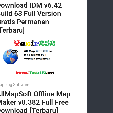
ownload IDM v6.42
uild 63 Full Version
ratis Permanen
Terbaru]
apping Software
llMapSoft Offline Map
aker v8.382 Full Free
ownload [Terbaru]