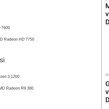
v
D
8-7600
AMD Radeon HD 7750
si
W
yzen 3 1200
G
AMD Radeon R9 380
v
D