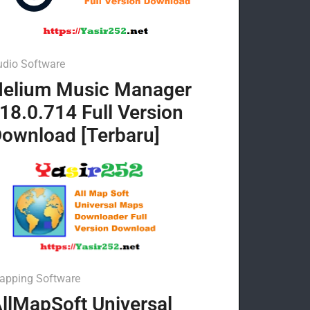
udio Software
elium Music Manager
18.0.714 Full Version
ownload [Terbaru]
apping Software
llMapSoft Universal