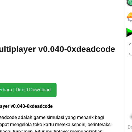
ultiplayer v0.040-0xdeadcode
Download Terbaru | Direct Download
player v0.040-0xdeadcode
deadcode adalah game simulasi yang menarik bagi
at mengelola toko kartu mereka sendiri, berinteraksi
D
rbagai turnamen. Fitur multiplayer memungkinkan