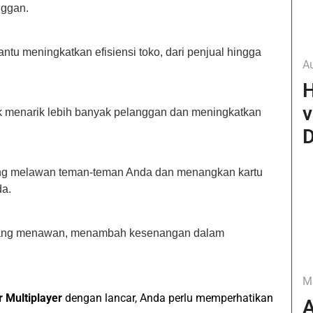
nggan.
ntu meningkatkan efisiensi toko, dari penjual hingga
A
H
v
 menarik lebih banyak pelanggan dan meningkatkan
D
ung melawan teman-teman Anda dan menangkan kartu
da.
a yang menawan, menambah kesenangan dalam
M
 Multiplayer
dengan lancar, Anda perlu memperhatikan
A