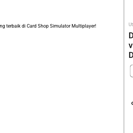
Ut
g terbaik di Card Shop Simulator Multiplayer!
D
v
D