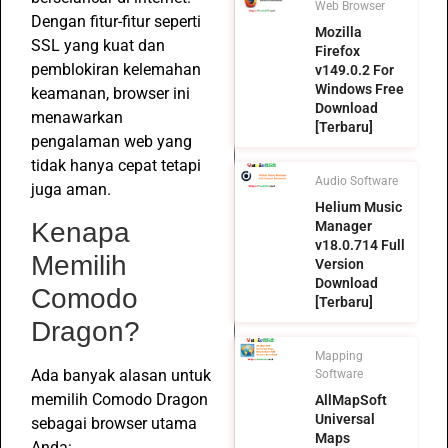
Web Browser
Dengan fitur-fitur seperti
Mozilla
SSL yang kuat dan
Firefox
pemblokiran kelemahan
v149.0.2 For
Windows Free
keamanan, browser ini
Download
menawarkan
[Terbaru]
pengalaman web yang
tidak hanya cepat tetapi
Audio Software
juga aman.
Helium Music
Kenapa
Manager
v18.0.714 Full
Memilih
Version
Download
Comodo
[Terbaru]
Dragon?
Mapping
Ada banyak alasan untuk
Software
memilih Comodo Dragon
AllMapSoft
Universal
sebagai browser utama
Maps
Anda: