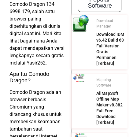
Comodo Dragon 134
Software
6998 179, salah satu
browser paling
Download
diperhitungkan di dunia
Manager
digital saat ini. Mari kita
Download IDM
v6.42 Build 63
lihat bagaimana Anda
Full Version
dapat mendapatkan versi
Gratis
lengkapnya secara gratis
Permanen
melalui Yasir252.
[Terbaru]
Apa Itu Comodo
Dragon?
Mapping
Software
Comodo Dragon adalah
AllMapSoft
browser berbasis
Offline Map
Maker v8.382
Chromium yang
Full Free
dirancang khusus untuk
Download
memberikan keamanan
[Terbaru]
tambahan saat
berselancar di internet.