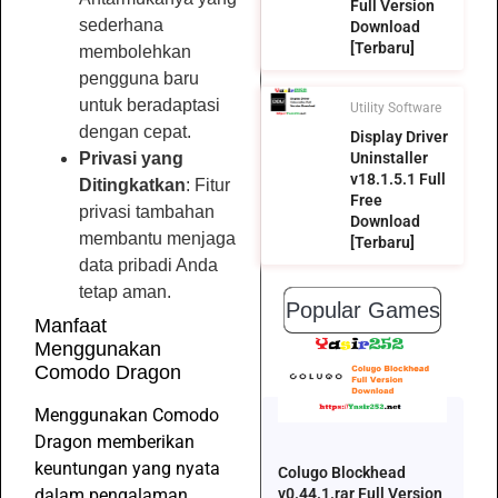
Full Version
sederhana
Download
[Terbaru]
membolehkan
pengguna baru
untuk beradaptasi
Utility Software
dengan cepat.
Display Driver
Privasi yang
Uninstaller
v18.1.5.1 Full
Ditingkatkan
: Fitur
Free
privasi tambahan
Download
membantu menjaga
[Terbaru]
data pribadi Anda
tetap aman.
Popular Games
Manfaat
Menggunakan
Comodo Dragon
Menggunakan Comodo
Dragon memberikan
keuntungan yang nyata
Colugo Blockhead
dalam pengalaman
v0.44.1.rar Full Version