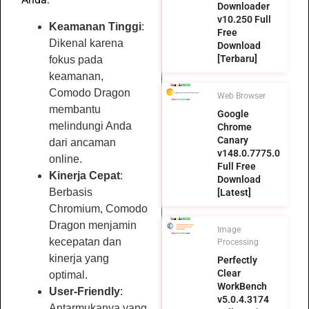
Downloader
v10.250 Full
Keamanan Tinggi
:
Free
Dikenal karena
Download
[Terbaru]
fokus pada
keamanan,
Comodo Dragon
Web Browser
membantu
Google
melindungi Anda
Chrome
Canary
dari ancaman
v148.0.7775.0
online.
Full Free
Kinerja Cepat
:
Download
Berbasis
[Latest]
Chromium, Comodo
Dragon menjamin
Image
kecepatan dan
Processing
kinerja yang
Perfectly
Clear
optimal.
WorkBench
User-Friendly
:
v5.0.4.3174
Antarmukanya yang