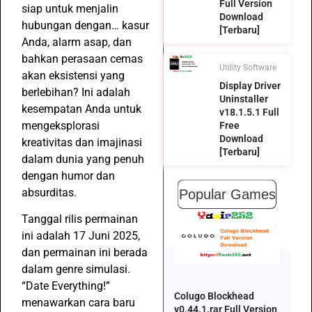
Full Version
siap untuk menjalin
Download
hubungan dengan… kasur
[Terbaru]
Anda, alarm asap, dan
bahkan perasaan cemas
Utility Software
akan eksistensi yang
Display Driver
berlebihan? Ini adalah
Uninstaller
kesempatan Anda untuk
v18.1.5.1 Full
mengeksplorasi
Free
Download
kreativitas dan imajinasi
[Terbaru]
dalam dunia yang penuh
dengan humor dan
absurditas.
Popular Games
Tanggal rilis permainan
ini adalah 17 Juni 2025,
dan permainan ini berada
dalam genre simulasi.
“Date Everything!”
Colugo Blockhead
menawarkan cara baru
v0.44.1.rar Full Version