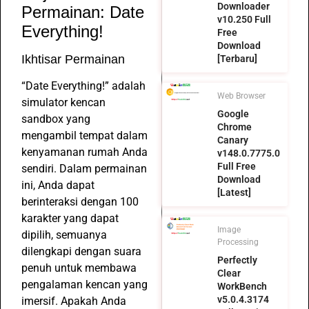
Downloader
Permainan: Date
v10.250 Full
Everything!
Free
Download
Ikhtisar Permainan
[Terbaru]
“Date Everything!” adalah
Web Browser
simulator kencan
Google
sandbox yang
Chrome
mengambil tempat dalam
Canary
kenyamanan rumah Anda
v148.0.7775.0
Full Free
sendiri. Dalam permainan
Download
ini, Anda dapat
[Latest]
berinteraksi dengan 100
karakter yang dapat
Image
dipilih, semuanya
Processing
dilengkapi dengan suara
Perfectly
penuh untuk membawa
Clear
pengalaman kencan yang
WorkBench
v5.0.4.3174
imersif. Apakah Anda