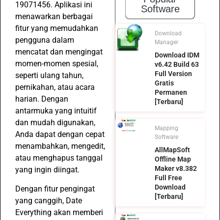
19071456. Aplikasi ini
Software
menawarkan berbagai
fitur yang memudahkan
Download
pengguna dalam
Manager
mencatat dan mengingat
Download IDM
momen-momen spesial,
v6.42 Build 63
Full Version
seperti ulang tahun,
Gratis
pernikahan, atau acara
Permanen
harian. Dengan
[Terbaru]
antarmuka yang intuitif
dan mudah digunakan,
Mapping
Anda dapat dengan cepat
Software
menambahkan, mengedit,
AllMapSoft
atau menghapus tanggal
Offline Map
Maker v8.382
yang ingin diingat.
Full Free
Download
Dengan fitur pengingat
[Terbaru]
yang canggih, Date
Everything akan memberi