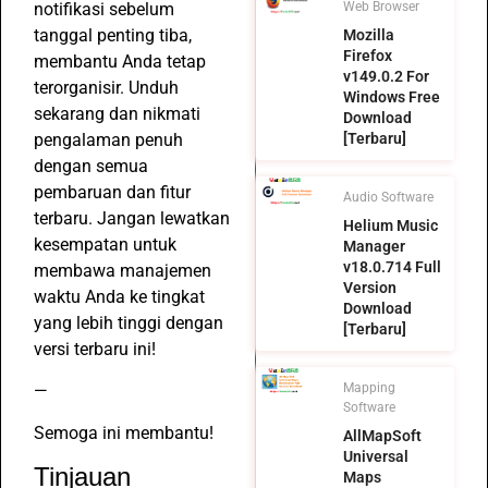
notifikasi sebelum
Web Browser
tanggal penting tiba,
Mozilla
Firefox
membantu Anda tetap
v149.0.2 For
terorganisir. Unduh
Windows Free
sekarang dan nikmati
Download
pengalaman penuh
[Terbaru]
dengan semua
pembaruan dan fitur
Audio Software
terbaru. Jangan lewatkan
Helium Music
kesempatan untuk
Manager
v18.0.714 Full
membawa manajemen
Version
waktu Anda ke tingkat
Download
yang lebih tinggi dengan
[Terbaru]
versi terbaru ini!
—
Mapping
Software
Semoga ini membantu!
AllMapSoft
Universal
Tinjauan
Maps