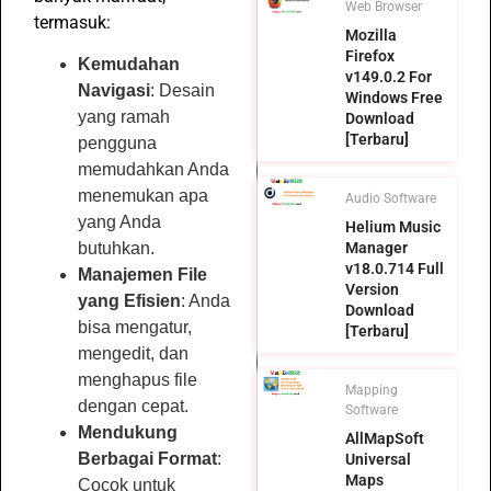
Web Browser
termasuk:
Mozilla
Firefox
Kemudahan
v149.0.2 For
Navigasi
: Desain
Windows Free
yang ramah
Download
[Terbaru]
pengguna
memudahkan Anda
menemukan apa
Audio Software
yang Anda
Helium Music
Manager
butuhkan.
v18.0.714 Full
Manajemen File
Version
yang Efisien
: Anda
Download
bisa mengatur,
[Terbaru]
mengedit, dan
menghapus file
Mapping
dengan cepat.
Software
Mendukung
AllMapSoft
Berbagai Format
:
Universal
Maps
Cocok untuk