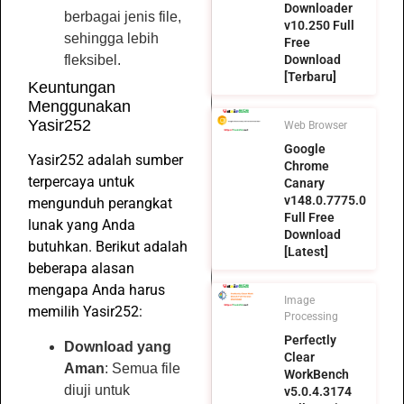
Downloader
berbagai jenis file,
v10.250 Full
sehingga lebih
Free
Download
fleksibel.
[Terbaru]
Keuntungan
Menggunakan
Yasir252
Web Browser
Google
Yasir252 adalah sumber
Chrome
terpercaya untuk
Canary
v148.0.7775.0
mengunduh perangkat
Full Free
lunak yang Anda
Download
butuhkan. Berikut adalah
[Latest]
beberapa alasan
mengapa Anda harus
Image
memilih Yasir252:
Processing
Perfectly
Download yang
Clear
Aman
: Semua file
WorkBench
diuji untuk
v5.0.4.3174