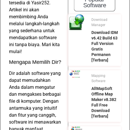
tersedia di Yasir252.
Software
Artikel ini akan
membimbing Anda
Download
melalui langkah-langkah
Manager
yang sederhana untuk
Download IDM
mendapatkan software
v6.42 Build 63
Full Version
ini tanpa biaya. Mari kita
Gratis
mulai!
Permanen
[Terbaru]
Mengapa Memilih Dir?
Dir adalah software yang
Mapping
dapat memudahkan
Software
Anda dalam mengatur
AllMapSoft
dan mengakses berbagai
Offline Map
Maker v8.382
file di komputer. Dengan
Full Free
antarmuka yang intuitif
Download
dan fitur yang canggih,
[Terbaru]
software ini menawarkan
banyak manfaat,