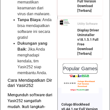
Full Version
memastikan
Download
keamanan dari
[Terbaru]
virus dan malware.
Tanpa Biaya
: Anda
Utility Software
bisa mendapatkan
Display Driver
software ini secara
Uninstaller
gratis!
v18.1.5.1 Full
Dukungan yang
Free
Download
Baik
: Jika Anda
[Terbaru]
menghadapi
kendala, tim
Yasir252 siap
Popular Games
membantu Anda.
Cara Mendapatkan Dir
dari Yasir252
Mengunduh software dari
Yasir252 sangatlah
Colugo Blockhead
mudah. Ikuti langkah-
v0.44.1.rar Full Version