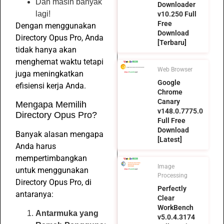
Dan masih banyak
Downloader
lagi!
v10.250 Full
Free
Dengan menggunakan
Download
Directory Opus Pro, Anda
[Terbaru]
tidak hanya akan
menghemat waktu tetapi
Web Browser
juga meningkatkan
Google
efisiensi kerja Anda.
Chrome
Canary
Mengapa Memilih
v148.0.7775.0
Directory Opus Pro?
Full Free
Download
Banyak alasan mengapa
[Latest]
Anda harus
mempertimbangkan
Image
untuk menggunakan
Processing
Directory Opus Pro, di
Perfectly
antaranya:
Clear
WorkBench
Antarmuka yang
v5.0.4.3174