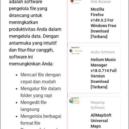
adalah software
Web Browser
pengelola file yang
Mozilla
Firefox
dirancang untuk
v149.0.2 For
meningkatkan
Windows Free
produktivitas Anda dalam
Download
mengelola data. Dengan
[Terbaru]
antarmuka yang intuitif
dan fitur-fitur canggih,
Audio Software
software ini
Helium Music
memungkinkan Anda:
Manager
v18.0.714 Full
Mencari file dengan
Version
Download
cepat dan mudah
[Terbaru]
Mengatur file dalam
folder yang rapi
Mengedit file
Mapping
Software
langsung
AllMapSoft
Mengelola berbagai
Universal
format file
Maps