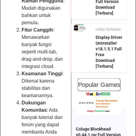
Ramah Pengguna
:
Full Version
Download
Mudah digunakan
[Terbaru]
bahkan untuk
pemula.
Fitur Canggih
:
Utility Software
Menawarkan
Display Driver
Uninstaller
banyak fungsi
v18.1.5.1 Full
seperti multi-tab,
Free
drag-and-drop, dan
Download
integrasi cloud.
[Terbaru]
Keamanan Tinggi
:
Dikenal karena
Popular Games
stabilitas dan
keamanannya.
Dukungan
Komunitas
: Ada
banyak tutorial dan
forum yang dapat
Colugo Blockhead
membantu Anda
v0.44.1.rar Full Version