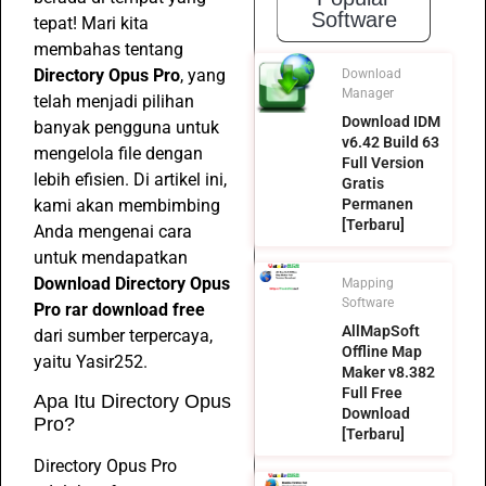
Software
tepat! Mari kita
membahas tentang
Directory Opus Pro
, yang
Download
Manager
telah menjadi pilihan
Download IDM
banyak pengguna untuk
v6.42 Build 63
mengelola file dengan
Full Version
lebih efisien. Di artikel ini,
Gratis
kami akan membimbing
Permanen
[Terbaru]
Anda mengenai cara
untuk mendapatkan
Download Directory Opus
Mapping
Software
Pro rar download free
AllMapSoft
dari sumber terpercaya,
Offline Map
yaitu Yasir252.
Maker v8.382
Full Free
Apa Itu Directory Opus
Download
Pro?
[Terbaru]
Directory Opus Pro