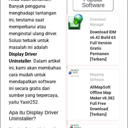
Software
Banyak pengguna
menghadapi tantangan
ini, terutama saat
Download
Manager
memperbarui atau
Download IDM
menginstal ulang driver.
v6.42 Build 63
Solusi terbaik untuk
Full Version
masalah ini adalah
Gratis
Display Driver
Permanen
[Terbaru]
Uninstaller
. Dalam artikel
ini, kami akan membahas
cara mudah untuk
Mapping
Software
mendapatkan software
AllMapSoft
ini secara gratis dari
Offline Map
sumber yang terpercaya,
Maker v8.382
yaitu Yasir252.
Full Free
Download
Apa itu Display Driver
[Terbaru]
Uninstaller?