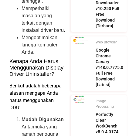
tertinggal.
Downloader
Memperbaiki
v10.250 Full
Free
masalah yang
Download
terkait dengan
[Terbaru]
instalasi driver baru.
Mengoptimalkan
Web Browser
kinerja komputer
Google
Anda.
Chrome
Kenapa Anda Harus
Canary
Menggunakan Display
v148.0.7775.0
Full Free
Driver Uninstaller?
Download
[Latest]
Berikut adalah beberapa
alasan mengapa Anda
harus menggunakan
Image
Processing
DDU:
Perfectly
Mudah Digunakan
Clear
WorkBench
Antarmuka yang
v5.0.4.3174
ramah pengguna