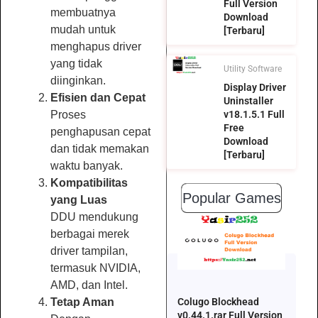
Full Version
membuatnya
Download
mudah untuk
[Terbaru]
menghapus driver
yang tidak
Utility Software
diinginkan.
Display Driver
Efisien dan Cepat
Uninstaller
Proses
v18.1.5.1 Full
Free
penghapusan cepat
Download
dan tidak memakan
[Terbaru]
waktu banyak.
Kompatibilitas
Popular Games
yang Luas
DDU mendukung
berbagai merek
driver tampilan,
termasuk NVIDIA,
AMD, dan Intel.
Tetap Aman
Colugo Blockhead
v0.44.1.rar Full Version