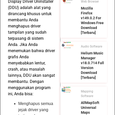
Display Driver Uninstaller
Web Browser
(DDU) adalah alat yang
Mozilla
Firefox
dirancang khusus untuk
v149.0.2 For
membantu Anda
Windows Free
menghapus driver
Download
tampilan yang sudah
[Terbaru]
terpasang di sistem
Anda. Jika Anda
Audio Software
menemukan bahwa driver
Helium Music
grafis Anda
Manager
menyebabkan lentur,
v18.0.714 Full
Version
crash, atau masalah
Download
lainnya, DDU akan sangat
[Terbaru]
membantu. Dengan
menggunakan program
Mapping
ini, Anda bisa:
Software
AllMapSoft
Menghapus semua
Universal
jejak driver yang
Maps