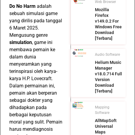
Web Browser
Do No Harm
adalah
Mozilla
sebuah simulasi game
Firefox
yang dirilis pada tanggal
v149.0.2 For
Windows Free
6 Maret 2025.
Download
Mengusung genre
[Terbaru]
simulation
, game ini
membawa pemain ke
Audio Software
dalam dunia
Helium Music
menyeramkan yang
Manager
terinspirasi oleh karya-
v18.0.714 Full
karya H.P. Lovecraft.
Version
Dalam permainan ini,
Download
[Terbaru]
pemain akan berperan
sebagai dokter yang
dihadapkan pada
Mapping
Software
berbagai keputusan
AllMapSoft
moral yang sulit. Pemain
Universal
harus mendiagnosis
Maps