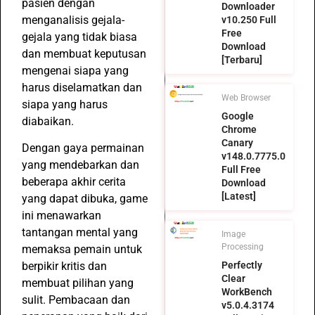
pasien dengan
Downloader
menganalisis gejala-
v10.250 Full
Free
gejala yang tidak biasa
Download
dan membuat keputusan
[Terbaru]
mengenai siapa yang
harus diselamatkan dan
Web Browser
siapa yang harus
Google
diabaikan.
Chrome
Canary
Dengan gaya permainan
v148.0.7775.0
yang mendebarkan dan
Full Free
beberapa akhir cerita
Download
[Latest]
yang dapat dibuka, game
ini menawarkan
tantangan mental yang
Image
Processing
memaksa pemain untuk
berpikir kritis dan
Perfectly
Clear
membuat pilihan yang
WorkBench
sulit. Pembacaan dan
v5.0.4.3174