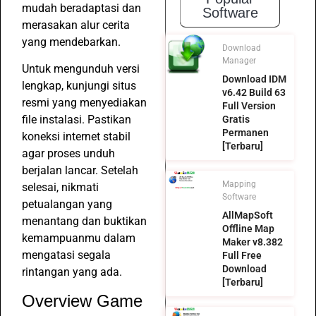
mudah beradaptasi dan
Software
merasakan alur cerita
yang mendebarkan.
Download
Manager
Untuk mengunduh versi
Download IDM
lengkap, kunjungi situs
v6.42 Build 63
resmi yang menyediakan
Full Version
file instalasi. Pastikan
Gratis
Permanen
koneksi internet stabil
[Terbaru]
agar proses unduh
berjalan lancar. Setelah
Mapping
selesai, nikmati
Software
petualangan yang
AllMapSoft
menantang dan buktikan
Offline Map
kemampuanmu dalam
Maker v8.382
mengatasi segala
Full Free
Download
rintangan yang ada.
[Terbaru]
Overview Game