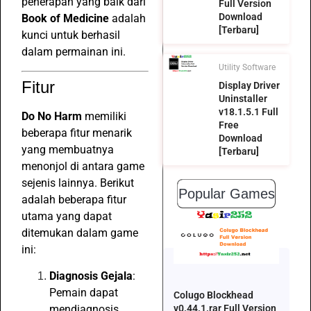
penerapan yang baik dari
Full Version
Download
Book of Medicine
adalah
[Terbaru]
kunci untuk berhasil
dalam permainan ini.
Utility Software
Fitur
Display Driver
Uninstaller
v18.1.5.1 Full
Do No Harm
memiliki
Free
beberapa fitur menarik
Download
yang membuatnya
[Terbaru]
menonjol di antara game
sejenis lainnya. Berikut
Popular Games
adalah beberapa fitur
utama yang dapat
ditemukan dalam game
ini:
Diagnosis Gejala
:
Pemain dapat
Colugo Blockhead
mendiagnosis
v0.44.1.rar Full Version