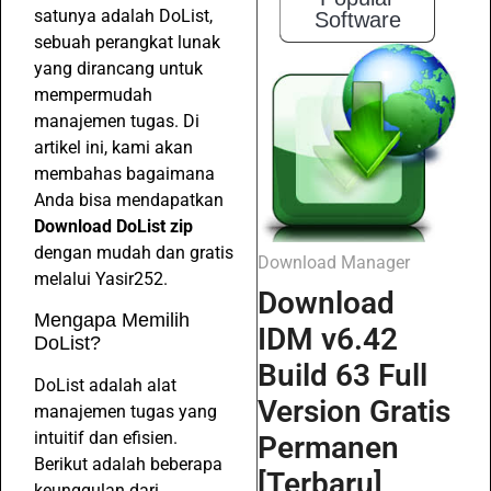
satunya adalah DoList,
Software
sebuah perangkat lunak
yang dirancang untuk
mempermudah
manajemen tugas. Di
artikel ini, kami akan
membahas bagaimana
Anda bisa mendapatkan
Download DoList zip
dengan mudah dan gratis
Download Manager
melalui Yasir252.
Download
Mengapa Memilih
IDM v6.42
DoList?
Build 63 Full
DoList adalah alat
Version Gratis
manajemen tugas yang
intuitif dan efisien.
Permanen
Berikut adalah beberapa
[Terbaru]
keunggulan dari