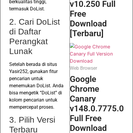
berkualitas tinggi,
v10.250 Full
termasuk DoList.
Free
2. Cari DoList
Download
di Daftar
[Terbaru]
Perangkat
Lunak
Setelah berada di situs
Web Browser
Yasir252, gunakan fitur
Google
pencarian untuk
menemukan DoList. Anda
Chrome
bisa mengetik “DoList” di
Canary
kolom pencarian untuk
v148.0.7775.0
mempercepat proses.
Full Free
3. Pilih Versi
Download
Terbaru