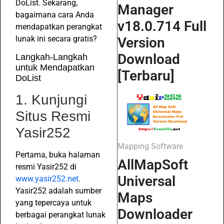
DoList. Sekarang,
Manager
bagaimana cara Anda
v18.0.714 Full
mendapatkan perangkat
lunak ini secara gratis?
Version
Download
Langkah-Langkah
untuk Mendapatkan
[Terbaru]
DoList
1. Kunjungi
Situs Resmi
Yasir252
Mapping Software
Pertama, buka halaman
AllMapSoft
resmi Yasir252 di
Universal
www.yasir252.net
.
Yasir252 adalah sumber
Maps
yang tepercaya untuk
Downloader
berbagai perangkat lunak