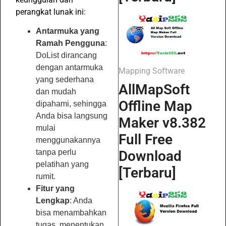
perangkat lunak ini:
Antarmuka yang
Ramah Pengguna
:
DoList dirancang
dengan antarmuka
Mapping Software
yang sederhana
AllMapSoft
dan mudah
Offline Map
dipahami, sehingga
Anda bisa langsung
Maker v8.382
mulai
Full Free
menggunakannya
Download
tanpa perlu
pelatihan yang
[Terbaru]
rumit.
Fitur yang
Lengkap
: Anda
bisa menambahkan
tugas, menentukan