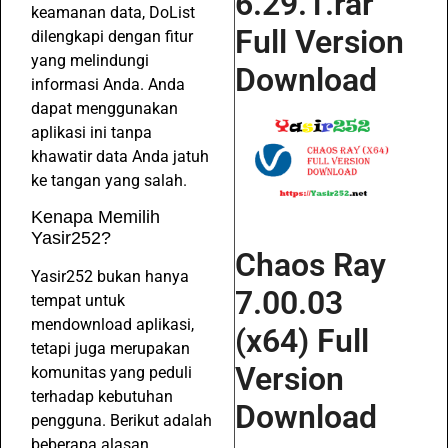
6.29.1.rar
keamanan data, DoList
Full Version
dilengkapi dengan fitur
yang melindungi
Download
informasi Anda. Anda
dapat menggunakan
aplikasi ini tanpa
khawatir data Anda jatuh
ke tangan yang salah.
Kenapa Memilih
Yasir252?
Chaos Ray
Yasir252 bukan hanya
7.00.03
tempat untuk
mendownload aplikasi,
(x64) Full
tetapi juga merupakan
Version
komunitas yang peduli
terhadap kebutuhan
Download
pengguna. Berikut adalah
beberapa alasan