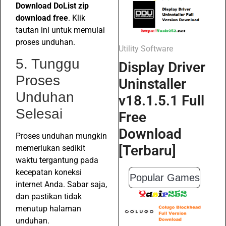
Download DoList zip
download free
. Klik
tautan ini untuk memulai
proses unduhan.
Utility Software
5. Tunggu
Display Driver
Proses
Uninstaller
Unduhan
v18.1.5.1 Full
Selesai
Free
Download
Proses unduhan mungkin
[Terbaru]
memerlukan sedikit
waktu tergantung pada
kecepatan koneksi
Popular Games
internet Anda. Sabar saja,
dan pastikan tidak
menutup halaman
unduhan.