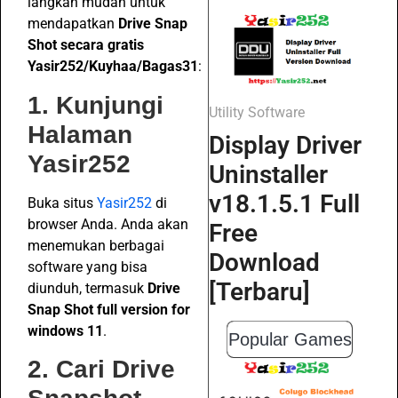
langkah mudah untuk
mendapatkan
Drive Snap
Shot secara gratis
Yasir252/Kuyhaa/Bagas31
:
1. Kunjungi
Utility Software
Halaman
Display Driver
Yasir252
Uninstaller
v18.1.5.1 Full
Buka situs
Yasir252
di
browser Anda. Anda akan
Free
menemukan berbagai
Download
software yang bisa
[Terbaru]
diunduh, termasuk
Drive
Snap Shot full version for
windows 11
.
Popular Games
2. Cari Drive