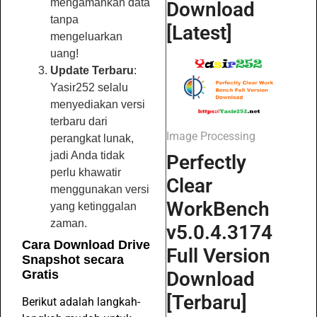
mengamankan data
Download
tanpa
[Latest]
mengeluarkan
uang!
Update Terbaru
:
Yasir252 selalu
menyediakan versi
terbaru dari
Image Processing
perangkat lunak,
jadi Anda tidak
Perfectly
perlu khawatir
Clear
menggunakan versi
WorkBench
yang ketinggalan
zaman.
v5.0.4.3174
Cara Download Drive
Full Version
Snapshot secara
Download
Gratis
[Terbaru]
Berikut adalah langkah-