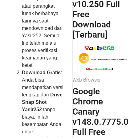
v10.250 Full
atau perangkat
Free
lunak berbahaya
lainnya saat
Download
mendownload dari
[Terbaru]
Yasir252. Semua
file telah melalui
proses verifikasi
keamanan yang
ketat.
Download Gratis
:
Web Browser
Anda bisa
mendapatkan versi
Google
lengkap dari
Drive
Chrome
Snap Shot
Canary
Yasir252
tanpa
biaya. Inilah
v148.0.7775.0
kesempatan Anda
Full Free
untuk