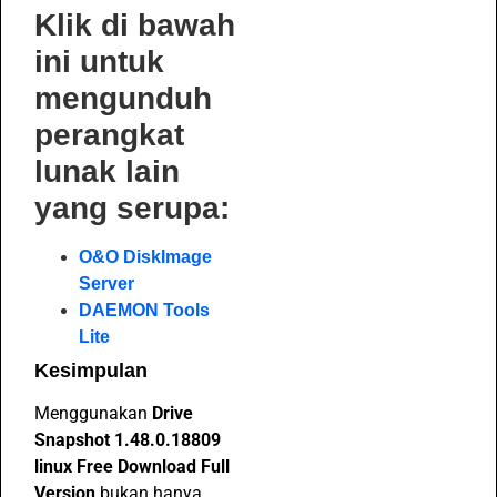
Klik di bawah
ini untuk
mengunduh
perangkat
lunak lain
yang serupa:
O&O DiskImage
Server
DAEMON Tools
Lite
Kesimpulan
Menggunakan
Drive
Snapshot 1.48.0.18809
linux Free Download Full
Version
bukan hanya