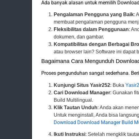
Ada banyak alasan untuk memilih Download 
Pengalaman Pengguna yang Baik
: 
membuat pengalaman pengguna menja
Fleksibilitas dalam Penggunaan
: An
dokumen, dan gambar.
Kompatibilitas dengan Berbagai Br
atau browser lain? Software ini dapat
Bagaimana Cara Mengunduh Download M
Proses pengunduhan sangat sederhana. Beri
Kunjungi Situs Yasir252
: Buka
Yasir
Cari Download Manager
: Gunakan f
Build Multilingual.
Klik Tautan Unduh
: Anda akan menem
Untuk menginstall, Anda bisa langsung
Download Download Manager Build Mul
Ikuti Instruksi
: Setelah mengklik tautan