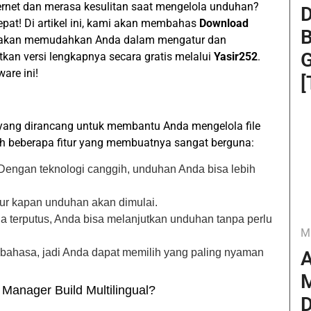
ernet dan merasa kesulitan saat mengelola unduhan?
D
epat! Di artikel ini, kami akan membahas
Download
B
akan memudahkan Anda dalam mengatur dan
G
an versi lengkapnya secara gratis melalui
Yasir252
.
are ini!
[
yang dirancang untuk membantu Anda mengelola file
lah beberapa fitur yang membuatnya sangat berguna:
 Dengan teknologi canggih, unduhan Anda bisa lebih
ur kapan unduhan akan dimulai.
da terputus, Anda bisa melanjutkan unduhan tanpa perlu
M
 bahasa, jadi Anda dapat memilih yang paling nyaman
A
M
anager Build Multilingual?
D