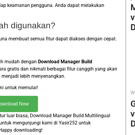
hadap keamanan pengguna. Anda dapat melakukan
v
dah digunakan?
D
una membuat semua fitur dapat diakses dengan cepat.
lebih mudah dengan
Download Manager Build
ra gratis dan nikmati berbagai fitur canggih yang akan
menjadi lebih menyenangkan.
ini untuk memulai!
W
G
ownload Now
v
r luar biasa, Download Manager Build Multilingual
D
 untuk mengunjungi kami di Yasir252 untuk
 Happy downloading!