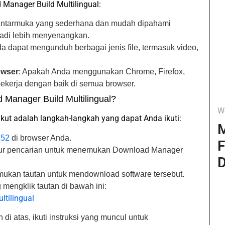
Manager Build Multilingual:
Antarmuka yang sederhana dan mudah dipahami
di lebih menyenangkan.
da dapat mengunduh berbagai jenis file, termasuk video,
owser
: Apakah Anda menggunakan Chrome, Firefox,
 bekerja dengan baik di semua browser.
anager Build Multilingual?
W
kut adalah langkah-langkah yang dapat Anda ikuti:
M
252
di browser Anda.
F
itur pencarian untuk menemukan Download Manager
D
ukan tautan untuk mendownload software tersebut.
 mengklik tautan di bawah ini:
tilingual
 di atas, ikuti instruksi yang muncul untuk