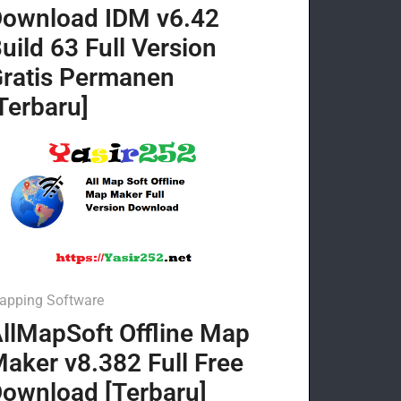
ownload IDM v6.42
uild 63 Full Version
ratis Permanen
Terbaru]
apping Software
llMapSoft Offline Map
aker v8.382 Full Free
ownload [Terbaru]