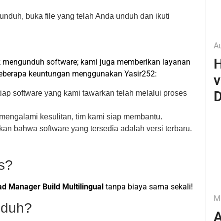
unduh, buka file yang telah Anda unduh dan ikuti
A
H
k mengunduh software; kami juga memberikan layanan
 beberapa keuntungan menggunakan Yasir252:
v
D
iap software yang kami tawarkan telah melalui proses
 mengalami kesulitan, tim kami siap membantu.
kan bahwa software yang tersedia adalah versi terbaru.
is?
 Manager Build Multilingual
tanpa biaya sama sekali!
M
nduh?
A