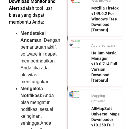
Web Browser
Download Monitor and
Alert
adalah tool luar
Mozilla Firefox
v149.0.2 For
biasa yang dapat
Windows Free
membantu Anda:
Download
[Terbaru]
Mendeteksi
Ancaman
: Dengan
Audio Software
pemantauan aktif,
Helium Music
software ini dapat
Manager
memperingatkan
v18.0.714 Full
Anda jika ada
Version
aktivitas
Download
[Terbaru]
mencurigakan.
Mengelola
Notifikasi
: Anda
Mapping
Software
bisa mengatur
AllMapSoft
notifikasi sesuai
Universal Maps
keinginan,
Downloader
sehingga Anda
v10.250 Full