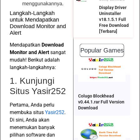
menggunakannya.
Display Driver
Langkah-Langkah
Uninstaller
untuk Mendapatkan
v18.1.5.1 Full
Free Download
Download Monitor and
[Terbaru]
Alert
Mendapatkan
Download
Popular Games
Monitor and Alert
sangat
mudah! Berikut adalah
langkah-langkahnya:
1. Kunjungi
Situs Yasir252
Colugo Blockhead
v0.44.1.rar Full Version
Pertama, Anda perlu
Download
membuka situs
Yasir252
.
Di sini, Anda akan
menemukan banyak
pilihan software dan