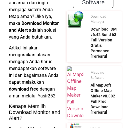
Software
ancaman dan ingin
menjaga sistem Anda
tetap aman? Jika iya,
Download
Manager
maka
Download Monitor
Download IDM
and Alert
adalah solusi
v6.42 Build 63
yang Anda butuhkan.
Full Version
Gratis
Artikel ini akan
Permanen
menguraikan alasan
[Terbaru]
mengapa Anda harus
mendapatkan software
Mapping
ini dan bagaimana Anda
Software
dapat melakukan
AllMapSoft
download free
dengan
Offline Map
aman melalui Yasir252.
Maker v8.382
Full Free
Kenapa Memilih
Download
Download Monitor and
[Terbaru]
Alert?