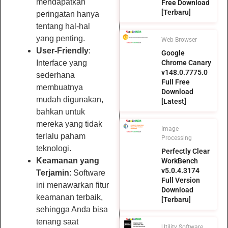
mendapatkan
Free Download
[Terbaru]
peringatan hanya
tentang hal-hal
yang penting.
Web Browser
User-Friendly
:
Google
Interface yang
Chrome Canary
v148.0.7775.0
sederhana
Full Free
membuatnya
Download
mudah digunakan,
[Latest]
bahkan untuk
mereka yang tidak
Image
terlalu paham
Processing
teknologi.
Perfectly Clear
Keamanan yang
WorkBench
v5.0.4.3174
Terjamin
: Software
Full Version
ini menawarkan fitur
Download
keamanan terbaik,
[Terbaru]
sehingga Anda bisa
tenang saat
Utility Software