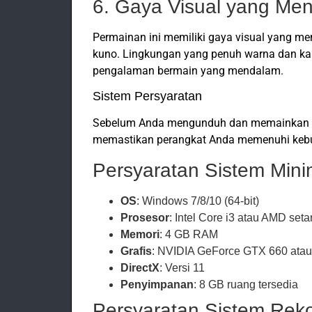
6. Gaya Visual yang Me
Permainan ini memiliki gaya visual yang
kuno. Lingkungan yang penuh warna dan ka
pengalaman bermain yang mendalam.
Sistem Persyaratan
Sebelum Anda mengunduh dan memainkan “He
memastikan perangkat Anda memenuhi keb
Persyaratan Sistem Min
OS
: Windows 7/8/10 (64-bit)
Prosesor
: Intel Core i3 atau AMD seta
Memori
: 4 GB RAM
Grafis
: NVIDIA GeForce GTX 660 at
DirectX
: Versi 11
Penyimpanan
: 8 GB ruang tersedia
Persyaratan Sistem Rek