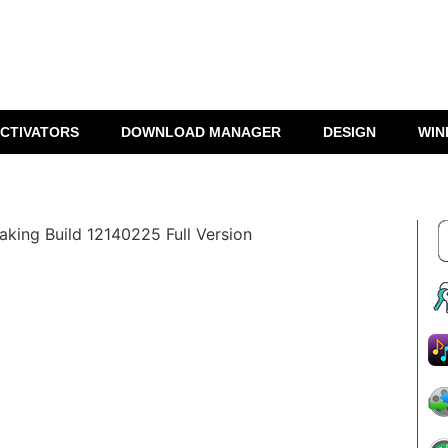
CTIVATORS
DOWNLOAD MANAGER
DESIGN
WIN
aking Build 12140225 Full Version