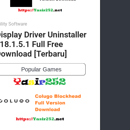
ility Software
isplay Driver Uninstaller
18.1.5.1 Full Free
ownload [Terbaru]
Popular Games