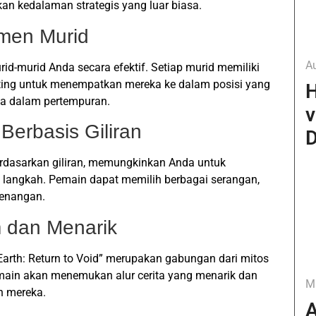
an kedalaman strategis yang luar biasa.
emen Murid
A
id-murid Anda secara efektif. Setiap murid memiliki
nting untuk menempatkan mereka ke dalam posisi yang
H
a dalam pertempuran.
v
Berbasis Giliran
D
rdasarkan giliran, memungkinkan Anda untuk
p langkah. Pemain dapat memilih berbagai serangan,
menangan.
m dan Menarik
arth: Return to Void” merupakan gabungan dari mitos
emain akan menemukan alur cerita yang menarik dan
M
n mereka.
A