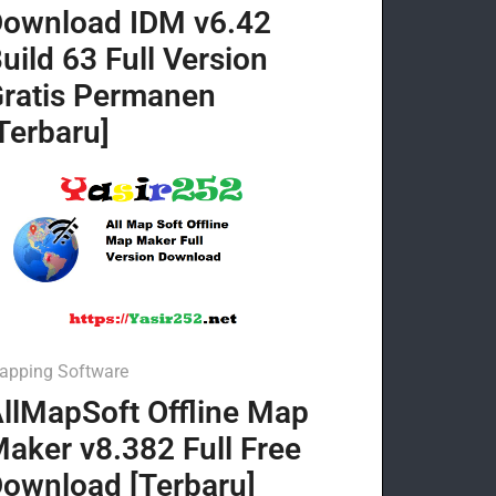
ownload IDM v6.42
uild 63 Full Version
ratis Permanen
Terbaru]
apping Software
llMapSoft Offline Map
aker v8.382 Full Free
ownload [Terbaru]