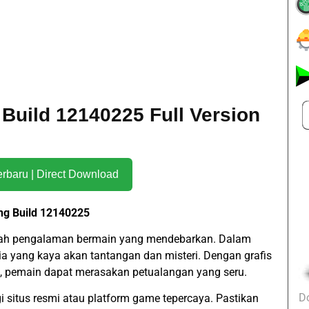
 Build 12140225 Full Version
Download Terbaru | Direct Download
ng Build 12140225
alah pengalaman bermain yang mendebarkan. Dalam
ia yang kaya akan tantangan dan misteri. Dengan grafis
 pemain dapat merasakan petualangan yang seru.
D
 situs resmi atau platform game tepercaya. Pastikan