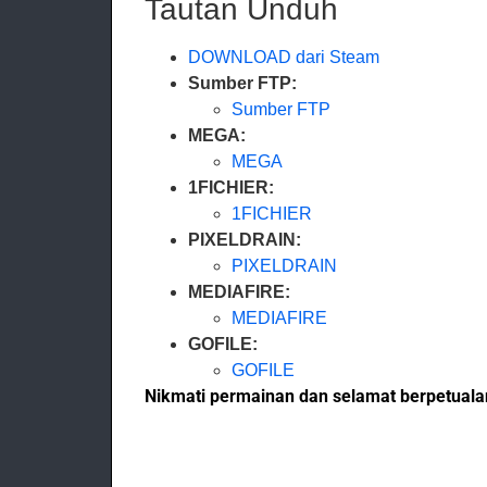
Tautan Unduh
DOWNLOAD dari Steam
Sumber FTP:
Sumber FTP
MEGA:
MEGA
1FICHIER:
1FICHIER
PIXELDRAIN:
PIXELDRAIN
MEDIAFIRE:
MEDIAFIRE
GOFILE:
GOFILE
Nikmati permainan dan selamat berpetualan