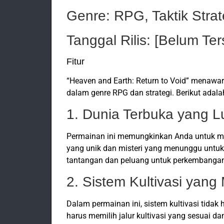
Genre: RPG, Taktik Strat
Tanggal Rilis: [Belum Ter
Fitur
“Heaven and Earth: Return to Void” menawa
dalam genre RPG dan strategi. Berikut adala
1. Dunia Terbuka yang L
Permainan ini memungkinkan Anda untuk men
yang unik dan misteri yang menunggu untuk
tantangan dan peluang untuk perkembangan
2. Sistem Kultivasi yan
Dalam permainan ini, sistem kultivasi tidak
harus memilih jalur kultivasi yang sesuai 