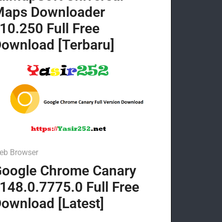
Maps Downloader
10.250 Full Free
ownload [Terbaru]
eb Browser
oogle Chrome Canary
148.0.7775.0 Full Free
ownload [Latest]