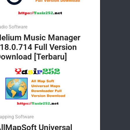
udio Software
elium Music Manager
18.0.714 Full Version
ownload [Terbaru]
apping Software
llMapSoft Universal