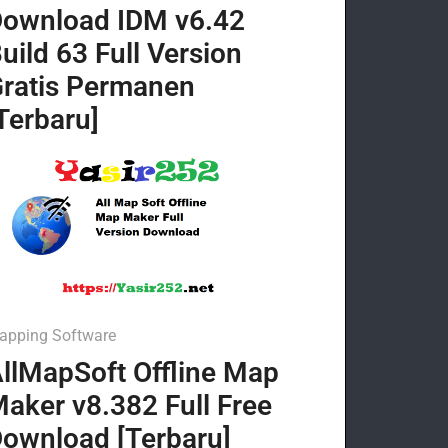
ownload IDM v6.42
uild 63 Full Version
ratis Permanen
Terbaru]
apping Software
llMapSoft Offline Map
aker v8.382 Full Free
ownload [Terbaru]