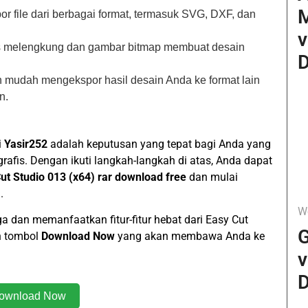
r file dari berbagai format, termasuk SVG, DXF, dan
v
teks melengkung dan gambar bitmap membuat desain
D
n mudah mengekspor hasil desain Anda ke format lain
n.
i
Yasir252
adalah keputusan yang tepat bagi Anda yang
is. Dengan ikuti langkah-langkah di atas, Anda dapat
t Studio 013 (x64) rar download free
dan mulai
.
W
 dan memanfaatkan fitur-fitur hebat dari Easy Cut
G
n tombol
Download Now
yang akan membawa Anda ke
v
D
ownload Now