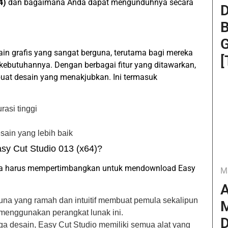
4)
dan bagaimana Anda dapat mengunduhnya secara
D
B
G
ain grafis yang sangat berguna, terutama bagi mereka
[
kebutuhannya. Dengan berbagai fitur yang ditawarkan,
at desain yang menakjubkan. Ini termasuk
asi tinggi
esain yang lebih baik
y Cut Studio 013 (x64)?
nda harus mempertimbangkan untuk mendownload Easy
M
A
una yang ramah dan intuitif membuat pemula sekalipun
M
menggunakan perangkat lunak ini.
D
ga desain, Easy Cut Studio memiliki semua alat yang