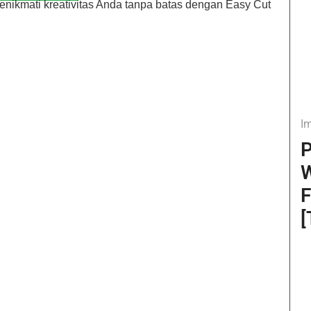
kmati kreativitas Anda tanpa batas dengan Easy Cut
I
P
W
F
[