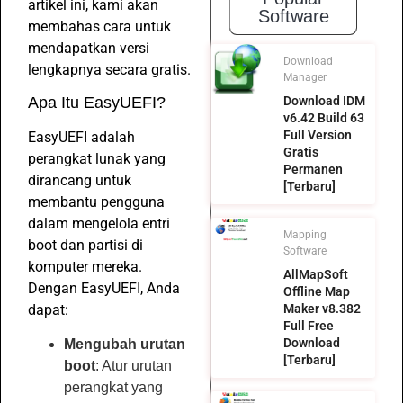
artikel ini, kami akan
Software
membahas cara untuk
mendapatkan versi
Download
lengkapnya secara gratis.
Manager
Apa Itu EasyUEFI?
Download IDM
v6.42 Build 63
Full Version
EasyUEFI adalah
Gratis
perangkat lunak yang
Permanen
dirancang untuk
[Terbaru]
membantu pengguna
dalam mengelola entri
Mapping
boot dan partisi di
Software
komputer mereka.
AllMapSoft
Dengan EasyUEFI, Anda
Offline Map
dapat:
Maker v8.382
Full Free
Download
Mengubah urutan
[Terbaru]
boot
: Atur urutan
perangkat yang