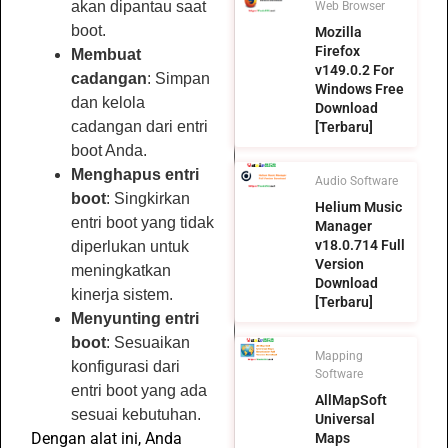
akan dipantau saat
Web Browser
boot.
Mozilla
Firefox
Membuat
v149.0.2 For
cadangan
: Simpan
Windows Free
dan kelola
Download
cadangan dari entri
[Terbaru]
boot Anda.
Menghapus entri
Audio Software
boot
: Singkirkan
Helium Music
entri boot yang tidak
Manager
v18.0.714 Full
diperlukan untuk
Version
meningkatkan
Download
kinerja sistem.
[Terbaru]
Menyunting entri
boot
: Sesuaikan
Mapping
konfigurasi dari
Software
entri boot yang ada
AllMapSoft
sesuai kebutuhan.
Universal
Dengan alat ini, Anda
Maps