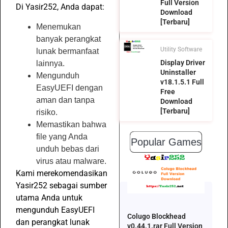
Full Version
Di Yasir252, Anda dapat:
Download
[Terbaru]
Menemukan
banyak perangkat
Utility Software
lunak bermanfaat
Display Driver
lainnya.
Uninstaller
Mengunduh
v18.1.5.1 Full
EasyUEFI dengan
Free
aman dan tanpa
Download
[Terbaru]
risiko.
Memastikan bahwa
file yang Anda
Popular Games
unduh bebas dari
virus atau malware.
Kami merekomendasikan
Yasir252 sebagai sumber
utama Anda untuk
mengunduh EasyUEFI
Colugo Blockhead
dan perangkat lunak
v0.44.1.rar Full Version