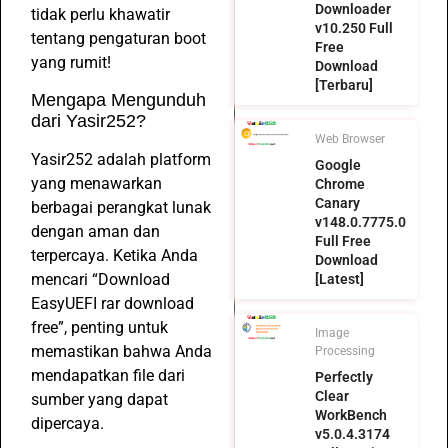
Downloader
tidak perlu khawatir
v10.250 Full
tentang pengaturan boot
Free
yang rumit!
Download
[Terbaru]
Mengapa Mengunduh
dari Yasir252?
Web Browser
Yasir252 adalah platform
Google
yang menawarkan
Chrome
Canary
berbagai perangkat lunak
v148.0.7775.0
dengan aman dan
Full Free
terpercaya. Ketika Anda
Download
mencari “Download
[Latest]
EasyUEFI rar download
free”, penting untuk
Image
memastikan bahwa Anda
Processing
mendapatkan file dari
Perfectly
Clear
sumber yang dapat
WorkBench
dipercaya.
v5.0.4.3174