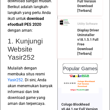
download sangat mudah.
Full Version
Download
Berikut adalah langkah-
[Terbaru]
langkah yang perlu Anda
ikuti untuk
download
efootball PES 2020
Utility Software
dengan aman:
Display Driver
Uninstaller
1. Kunjungi
v18.1.5.1 Full
Free
Website
Download
[Terbaru]
Yasir252
Mulailah dengan
Popular Games
membuka situs resmi
Yasir252
. Di sini, Anda
akan menemukan banyak
informasi dan link
download game yang
aman dan terpercaya.
Colugo Blockhead
v0.44.1.rar Full Version