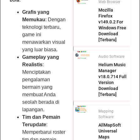
Web Browser
Mozilla
Grafis yang
Firefox
Memukau
: Dengan
v149.0.2 For
teknologi terbaru,
Windows Free
Download
game ini
[Terbaru]
menawarkan visual
yang luar biasa.
Gameplay yang
Audio Software
Realistis
:
Helium Music
Manager
Menciptakan
v18.0.714 Full
pengalaman
Version
bermain yang
Download
membuat Anda
[Terbaru]
seolah berada di
lapangan.
Mapping
Tim dan Pemain
Software
Terupdate
:
AllMapSoft
Universal
Memperbarui roster
Maps
tim dan pemain