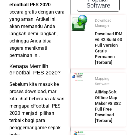
efootball PES 2020
Software
secara gratis dengan cara
yang aman. Artikel ini
Download
akan memandu Anda
Manager
langkah demi langkah,
Download IDM
v6.42 Build 63
sehingga Anda bisa
Full Version
segera menikmati
Gratis
permainan ini.
Permanen
[Terbaru]
Kenapa Memilih
eFootball PES 2020?
Mapping
Sebelum kita masuk ke
Software
proses download, mari
AllMapSoft
Offline Map
kita lihat beberapa alasan
Maker v8.382
mengapa eFootball PES
Full Free
2020 menjadi pilihan
Download
terbaik bagi para
[Terbaru]
penggemar game sepak
bola: