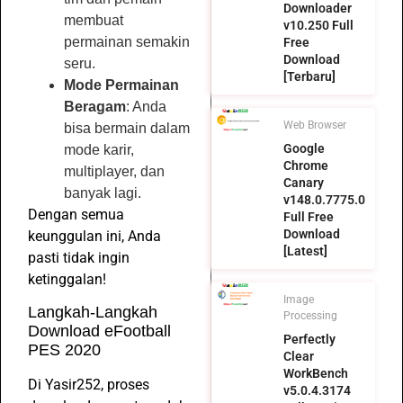
Downloader
membuat
v10.250 Full
permainan semakin
Free
Download
seru.
[Terbaru]
Mode Permainan
Beragam
: Anda
Web Browser
bisa bermain dalam
Google
mode karir,
Chrome
multiplayer, dan
Canary
banyak lagi.
v148.0.7775.0
Dengan semua
Full Free
Download
keunggulan ini, Anda
[Latest]
pasti tidak ingin
ketinggalan!
Image
Langkah-Langkah
Processing
Download eFootball
Perfectly
PES 2020
Clear
WorkBench
Di Yasir252, proses
v5.0.4.3174