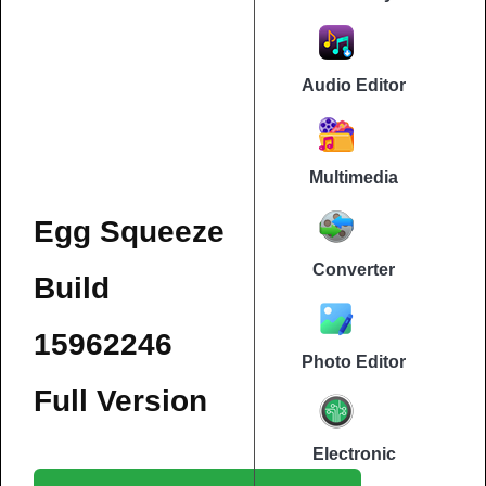
Audio Editor
Multimedia
Egg Squeeze
Converter
Build
15962246
Photo Editor
Full Version
Electronic