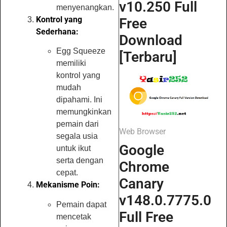
v10.250 Full
menyenangkan.
Kontrol yang
Free
Sederhana:
Download
Egg Squeeze
[Terbaru]
memiliki
kontrol yang
mudah
dipahami. Ini
memungkinkan
pemain dari
Web Browser
segala usia
Google
untuk ikut
serta dengan
Chrome
cepat.
Canary
Mekanisme Poin:
v148.0.7775.0
Pemain dapat
Full Free
mencetak