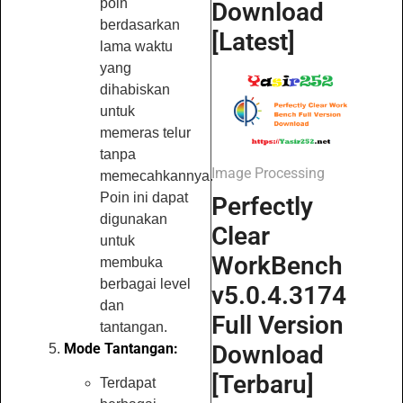
poin
Download
berdasarkan
[Latest]
lama waktu
yang
dihabiskan
untuk
memeras telur
tanpa
Image Processing
memecahkannya.
Poin ini dapat
Perfectly
digunakan
Clear
untuk
WorkBench
membuka
berbagai level
v5.0.4.3174
dan
Full Version
tantangan.
Mode Tantangan:
Download
[Terbaru]
Terdapat