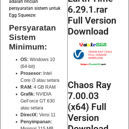
adalah rincian
6.29.1.rar
persyaratan sistem untuk
Egg Squeeze:
Full Version
Persyaratan
Download
Sistem
Minimum:
OS:
Windows 10
(64-bit)
Prosesor:
Intel
Core i3 atau setara
Chaos Ray
RAM:
4 GB RAM
7.00.03
Grafik:
NVIDIA
GeForce GT 630
(x64) Full
atau setara
Version
DirectX:
Versi 11
Penyimpanan:
Download
Minimal 215 MB