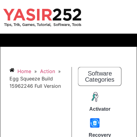
Home
»
Action
»
Software
Egg Squeeze Build
Categories
15962246 Full Version
Activator
Recovery