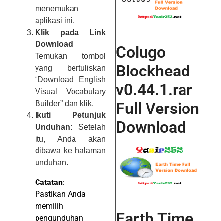
menemukan
aplikasi ini.
Klik pada Link
Download
:
Colugo
Temukan tombol
Blockhead
yang bertuliskan
“Download English
v0.44.1.rar
Visual Vocabulary
Full Version
Builder” dan klik.
Ikuti Petunjuk
Download
Unduhan
: Setelah
itu, Anda akan
dibawa ke halaman
unduhan.
Catatan
:
Pastikan Anda
memilih
Earth Time
pengunduhan