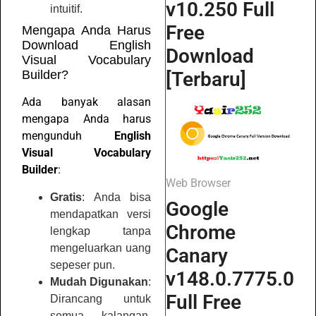
v10.250 Full
intuitif.
Free
Mengapa Anda Harus
Download English
Download
Visual Vocabulary
[Terbaru]
Builder?
Ada banyak alasan
mengapa Anda harus
mengunduh
English
Visual Vocabulary
Builder
:
Web Browser
Gratis
: Anda bisa
Google
mendapatkan versi
Chrome
lengkap tanpa
mengeluarkan uang
Canary
sepeser pun.
v148.0.7775.0
Mudah Digunakan
:
Full Free
Dirancang untuk
semua kalangan,