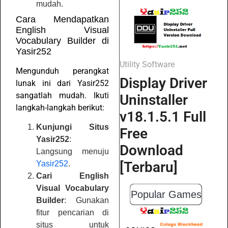
mudah.
Cara Mendapatkan
English Visual
Vocabulary Builder di
Yasir252
Utility Software
Mengunduh perangkat
Display Driver
lunak ini dari Yasir252
sangatlah mudah. Ikuti
Uninstaller
langkah-langkah berikut:
v18.1.5.1 Full
Kunjungi Situs
Free
Yasir252
:
Download
Langsung menuju
[Terbaru]
Yasir252
.
Cari English
Visual Vocabulary
Popular Games
Builder
: Gunakan
fitur pencarian di
situs untuk