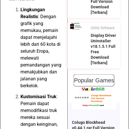
Full Version
Download
Lingkungan
[Terbaru]
Realistis
: Dengan
grafik yang
Utility Software
memukau, pemain
Display Driver
dapat menjelajahi
Uninstaller
lebih dari 60 kota di
v18.1.5.1 Full
seluruh Eropa,
Free
Download
melewati
[Terbaru]
pemandangan yang
menakjubkan dan
jalanan yang
Popular Games
berkelok.
Kustomisasi Truk
:
Pemain dapat
memodifikasi truk
mereka sesuai
Colugo Blockhead
dengan keinginan,
v0.44.1.rar Full Version