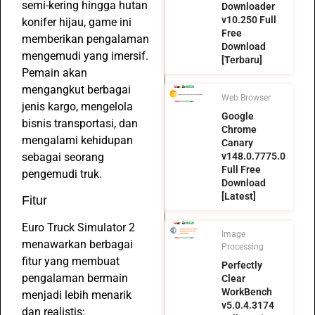
semi-kering hingga hutan
Downloader
v10.250 Full
konifer hijau, game ini
Free
memberikan pengalaman
Download
mengemudi yang imersif.
[Terbaru]
Pemain akan
mengangkut berbagai
Web Browser
jenis kargo, mengelola
Google
bisnis transportasi, dan
Chrome
mengalami kehidupan
Canary
sebagai seorang
v148.0.7775.0
Full Free
pengemudi truk.
Download
[Latest]
Fitur
Euro Truck Simulator 2
Image
menawarkan berbagai
Processing
fitur yang membuat
Perfectly
pengalaman bermain
Clear
WorkBench
menjadi lebih menarik
v5.0.4.3174
dan realistis: