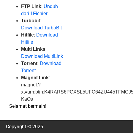
FTP Link
:
Unduh
dari 1Fichier
Turbobit
:
Download TurboBit
Hitfile
:
Download
Hitfile
Multi Links
:
Download MultiLink
Torrent
:
Download
Torrent
Magnet Link
:
magnet:?
xt=urn:btih:K4RARS6PCXSL5UFO64ZU445TFMCJ5HH
KaOs
Selamat bermain!
Copyright © 2025