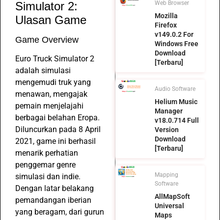
Simulator 2:
Web Browser
Mozilla
Ulasan Game
Firefox
v149.0.2 For
Game Overview
Windows Free
Download
Euro Truck Simulator 2
[Terbaru]
adalah simulasi
mengemudi truk yang
Audio Software
menawan, mengajak
Helium Music
pemain menjelajahi
Manager
berbagai belahan Eropa.
v18.0.714 Full
Diluncurkan pada 8 April
Version
Download
2021, game ini berhasil
[Terbaru]
menarik perhatian
penggemar genre
Mapping
simulasi dan indie.
Software
Dengan latar belakang
AllMapSoft
pemandangan iberian
Universal
yang beragam, dari gurun
Maps