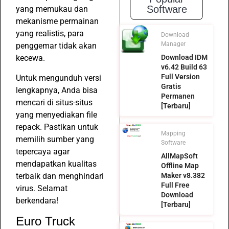
Software
yang memukau dan
mekanisme permainan
yang realistis, para
Download
Manager
penggemar tidak akan
Download IDM
kecewa.
v6.42 Build 63
Full Version
Untuk mengunduh versi
Gratis
lengkapnya, Anda bisa
Permanen
mencari di situs-situs
[Terbaru]
yang menyediakan file
repack. Pastikan untuk
Mapping
memilih sumber yang
Software
tepercaya agar
AllMapSoft
mendapatkan kualitas
Offline Map
terbaik dan menghindari
Maker v8.382
Full Free
virus. Selamat
Download
berkendara!
[Terbaru]
Euro Truck