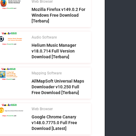
Web Browser
Mozilla Firefox v149.0.2 For
Windows Free Download
[Terbaru]
Audio Software
Helium Music Manager
v18.0.714 Full Version
Download [Terbaru]
Mapping Software
AllMapSoft Universal Maps
Downloader v10.250 Full
Free Download [Terbaru]
Web Browser
Google Chrome Canary
v148.0.7775.0 Full Free
Download [Latest]