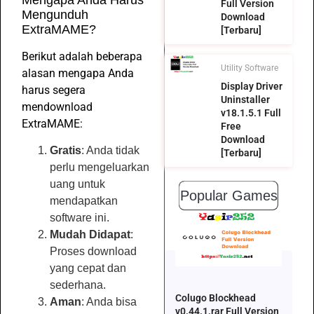
Full Version
Mengunduh
Download
ExtraMAME?
[Terbaru]
Berikut adalah beberapa
Utility Software
alasan mengapa Anda
Display Driver
harus segera
Uninstaller
mendownload
v18.1.5.1 Full
ExtraMAME:
Free
Download
Gratis
: Anda tidak
[Terbaru]
perlu mengeluarkan
uang untuk
Popular Games
mendapatkan
software ini.
Mudah Didapat
:
Proses download
yang cepat dan
sederhana.
Colugo Blockhead
Aman
: Anda bisa
v0.44.1.rar Full Version