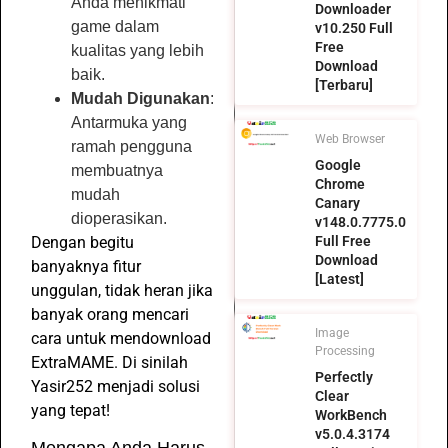
Anda menikmati
Downloader
game dalam
v10.250 Full
Free
kualitas yang lebih
Download
baik.
[Terbaru]
Mudah Digunakan
:
Antarmuka yang
Web Browser
ramah pengguna
Google
membuatnya
Chrome
mudah
Canary
dioperasikan.
v148.0.7775.0
Full Free
Dengan begitu
Download
banyaknya fitur
[Latest]
unggulan, tidak heran jika
banyak orang mencari
Image
cara untuk mendownload
Processing
ExtraMAME. Di sinilah
Perfectly
Yasir252 menjadi solusi
Clear
yang tepat!
WorkBench
v5.0.4.3174
Mengapa Anda Harus