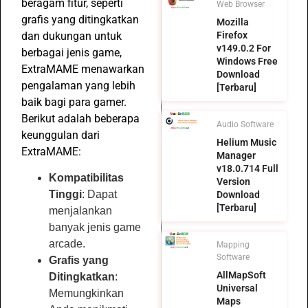
beragam fitur, seperti
Web Browser
grafis yang ditingkatkan
Mozilla
dan dukungan untuk
Firefox
v149.0.2 For
berbagai jenis game,
Windows Free
ExtraMAME menawarkan
Download
pengalaman yang lebih
[Terbaru]
baik bagi para gamer.
Berikut adalah beberapa
Audio Software
keunggulan dari
Helium Music
ExtraMAME:
Manager
v18.0.714 Full
Kompatibilitas
Version
Tinggi
: Dapat
Download
[Terbaru]
menjalankan
banyak jenis game
arcade.
Mapping
Software
Grafis yang
AllMapSoft
Ditingkatkan
:
Universal
Memungkinkan
Maps