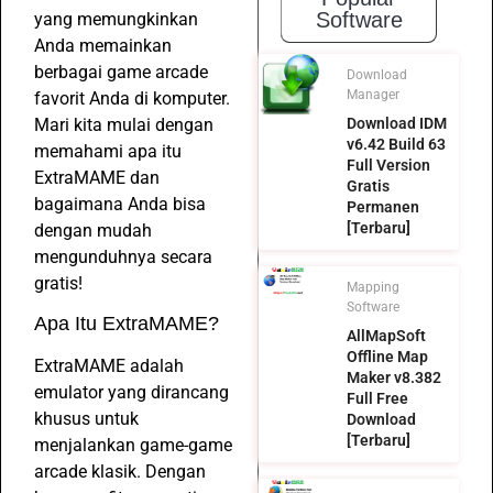
Software
yang memungkinkan
Anda memainkan
berbagai game arcade
Download
Manager
favorit Anda di komputer.
Mari kita mulai dengan
Download IDM
v6.42 Build 63
memahami apa itu
Full Version
ExtraMAME dan
Gratis
bagaimana Anda bisa
Permanen
[Terbaru]
dengan mudah
mengunduhnya secara
gratis!
Mapping
Software
Apa Itu ExtraMAME?
AllMapSoft
Offline Map
ExtraMAME adalah
Maker v8.382
emulator yang dirancang
Full Free
khusus untuk
Download
[Terbaru]
menjalankan game-game
arcade klasik. Dengan