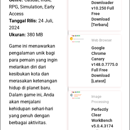
Downloader
RPG, Simulation, Early
v10.250 Full
Access
Free
Download
Tanggal Rilis:
24 Juli,
[Terbaru]
2024
Ukuran:
380 MB
Web Browser
Game ini menawarkan
Google
pengalaman unik bagi
Chrome
Canary
para pemain yang ingin
v148.0.7775.0
melarikan diri dari
Full Free
kesibukan kota dan
Download
merasakan ketenangan
[Latest]
hidup di planet baru.
Dalam game ini, Anda
Image
akan menjalani
Processing
kehidupan sehari-hari
Perfectly
Clear
yang penuh dengan
WorkBench
berbagai aktivitas.
v5.0.4.3174