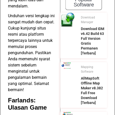
Software
mendalam.
Unduhan versi lengkap ini
Download
sangat mudah dan cepat.
Manager
Cukup kunjungi situs
Download IDM
v6.42 Build 63
resmi atau platform
Full Version
terpercaya lainnya untuk
Gratis
memulai proses
Permanen
pengunduhan. Pastikan
[Terbaru]
Anda memenuhi syarat
sistem sebelum
Mapping
menginstal untuk
Software
pengalaman bermain
AllMapSoft
Offline Map
yang optimal. Selamat
Maker v8.382
bermain!
Full Free
Download
Farlands:
[Terbaru]
Ulasan Game