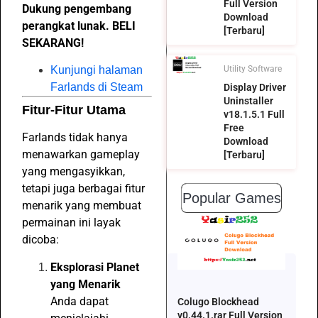
Full Version
Dukung pengembang
Download
perangkat lunak. BELI
[Terbaru]
SEKARANG!
Kunjungi halaman
Utility Software
Farlands di Steam
Display Driver
Uninstaller
Fitur-Fitur Utama
v18.1.5.1 Full
Free
Farlands tidak hanya
Download
menawarkan gameplay
[Terbaru]
yang mengasyikkan,
tetapi juga berbagai fitur
Popular Games
menarik yang membuat
permainan ini layak
dicoba:
Eksplorasi Planet
yang Menarik
Anda dapat
Colugo Blockhead
v0.44.1.rar Full Version