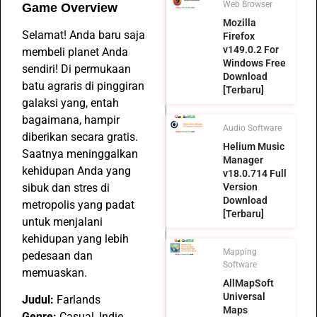
Web Browser
Game Overview
Mozilla
Selamat! Anda baru saja
Firefox
v149.0.2 For
membeli planet Anda
Windows Free
sendiri! Di permukaan
Download
batu agraris di pinggiran
[Terbaru]
galaksi yang, entah
bagaimana, hampir
Audio Software
diberikan secara gratis.
Helium Music
Saatnya meninggalkan
Manager
kehidupan Anda yang
v18.0.714 Full
sibuk dan stres di
Version
Download
metropolis yang padat
[Terbaru]
untuk menjalani
kehidupan yang lebih
Mapping
pedesaan dan
Software
memuaskan.
AllMapSoft
Universal
Judul:
Farlands
Maps
Genre:
Casual, Indie,