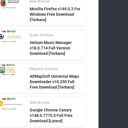
Web Browser
Mozilla Firefox v149.0.2 For
Windows Free Download
[Terbaru]
Audio Software
Helium Music Manager
v18.0.714 Full Version
Download [Terbaru]
Mapping Software
AllMapSoft Universal Maps
Downloader v10.250 Full
Free Download [Terbaru]
Web Browser
Google Chrome Canary
v148.0.7775.0 Full Free
Download [Latest]