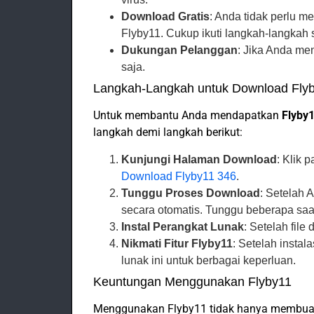
Download Gratis
: Anda tidak perlu 
Flyby11. Cukup ikuti langkah-langkah 
Dukungan Pelanggan
: Jika Anda me
saja.
Langkah-Langkah untuk Download Fly
Untuk membantu Anda mendapatkan
Flyby
langkah demi langkah berikut:
Kunjungi Halaman Download
: Klik 
Download Flyby11 346
.
Tunggu Proses Download
: Setelah 
secara otomatis. Tunggu beberapa saat
Instal Perangkat Lunak
: Setelah file 
Nikmati Fitur Flyby11
: Setelah insta
lunak ini untuk berbagai keperluan.
Keuntungan Menggunakan Flyby11
Menggunakan Flyby11 tidak hanya membuat 