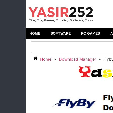
HOME
SOFTWARE
PC GAMES
A
Home
»
Download Manager
»
Flyb