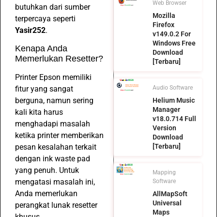
Web Browser
butuhkan dari sumber
Mozilla
terpercaya seperti
Firefox
Yasir252
.
v149.0.2 For
Windows Free
Kenapa Anda
Download
Memerlukan Resetter?
[Terbaru]
Printer Epson memiliki
fitur yang sangat
Audio Software
berguna, namun sering
Helium Music
Manager
kali kita harus
v18.0.714 Full
menghadapi masalah
Version
ketika printer memberikan
Download
pesan kesalahan terkait
[Terbaru]
dengan ink waste pad
yang penuh. Untuk
Mapping
mengatasi masalah ini,
Software
Anda memerlukan
AllMapSoft
Universal
perangkat lunak resetter
Maps
khusus.