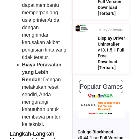
Full Version
dapat membantu
Download
memperpanjang
[Terbaru]
usia printer Anda
dengan
Utility Software
menghindari
Display Driver
kerusakan akibat
Uninstaller
pengisian tinta yang
v18.1.5.1 Full
Free
tidak teratur.
Download
Biaya Perawatan
[Terbaru]
yang Lebih
Rendah
: Dengan
Popular Games
melakukan reset
sendiri, Anda
mengurangi
kebutuhan untuk
membawa printer
ke teknisi.
Colugo Blockhead
Langkah-Langkah
v0.44.1.rar Full Version