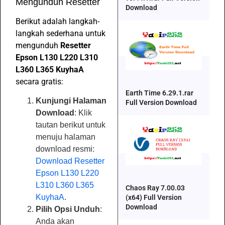
Mengunduh Resetter
Download
Berikut adalah langkah-
langkah sederhana untuk
mengunduh
Resetter
Epson L130 L220 L310
L360 L365 KuyhaA
secara gratis:
Earth Time 6.29.1.rar
Kunjungi Halaman
Full Version Download
Download
: Klik
tautan berikut untuk
menuju halaman
download resmi:
Download Resetter
Epson L130 L220
L310 L360 L365
Chaos Ray 7.00.03
KuyhaA
.
(x64) Full Version
Download
Pilih Opsi Unduh
:
Anda akan