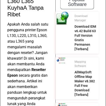
L360 L365
Software
KuyhaA Tanpa
Ribet
Download
Manager
Apakah Anda salah satu
Download IDM
pengguna printer Epson
v6.42 Build 63
L130, L220, L310, L360,
Full Version
Gratis
atau L365 yang
Permanen
mengalami masalah
[Terbaru]
dengan reseter? Jangan
khawatir! Di sini, kami
Mapping
akan membantu Anda
Software
mendapatkan
Resetter
AllMapSoft
Epson
secara gratis dan
Offline Map
sederhana. Artikel ini
Maker v8.382
Full Free
akan memberikan
Download
panduan lengkap untuk
[Terbaru]
mengunduh perangkat
lunak yang Anda