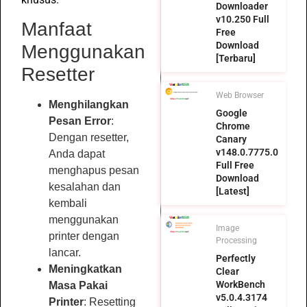
Downloader
v10.250 Full
Manfaat
Free
Download
Menggunakan
[Terbaru]
Resetter
Web Browser
Menghilangkan
Google
Pesan Error
:
Chrome
Dengan resetter,
Canary
v148.0.7775.0
Anda dapat
Full Free
menghapus pesan
Download
kesalahan dan
[Latest]
kembali
menggunakan
Image
printer dengan
Processing
lancar.
Perfectly
Meningkatkan
Clear
WorkBench
Masa Pakai
v5.0.4.3174
Printer
: Resetting