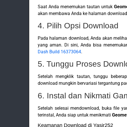
Saat Anda menemukan tautan untuk
Geome
akan membawa Anda ke halaman download
4. Pilih Opsi Download
Pada halaman download, Anda akan melihat
yang aman. Di sini, Anda bisa menemukan 
Dash Build 16373064
.
5. Tunggu Proses Downl
Setelah mengklik tautan, tunggu bebera
download mungkin bervariasi tergantung pad
6. Instal dan Nikmati G
Setelah selesai mendownload, buka file yan
terinstal, Anda siap untuk menikmati
Geomet
Keamanan Download di Yasir252