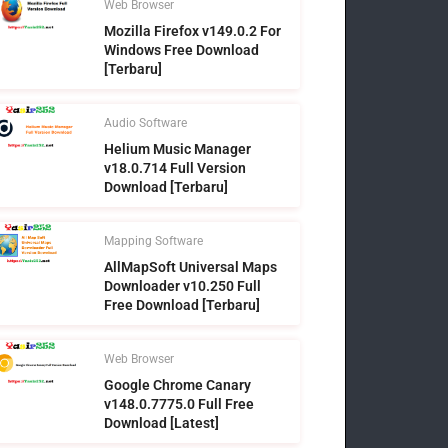
Web Browser
Mozilla Firefox v149.0.2 For
Windows Free Download
[Terbaru]
Audio Software
Helium Music Manager
v18.0.714 Full Version
Download [Terbaru]
Mapping Software
AllMapSoft Universal Maps
Downloader v10.250 Full
Free Download [Terbaru]
Web Browser
Google Chrome Canary
v148.0.7775.0 Full Free
Download [Latest]