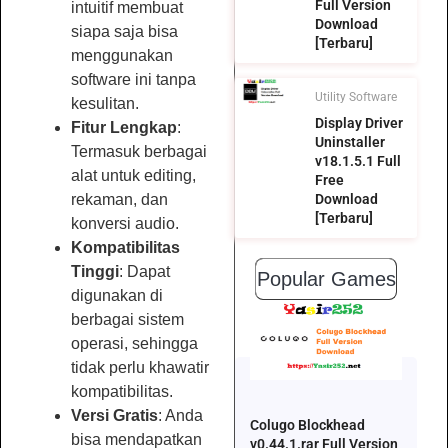
Full Version
intuitif membuat
Download
siapa saja bisa
[Terbaru]
menggunakan
software ini tanpa
Utility Software
kesulitan.
Display Driver
Fitur Lengkap
:
Uninstaller
Termasuk berbagai
v18.1.5.1 Full
alat untuk editing,
Free
rekaman, dan
Download
[Terbaru]
konversi audio.
Kompatibilitas
Tinggi
: Dapat
Popular Games
digunakan di
berbagai sistem
operasi, sehingga
tidak perlu khawatir
kompatibilitas.
Versi Gratis
: Anda
Colugo Blockhead
bisa mendapatkan
v0.44.1.rar Full Version