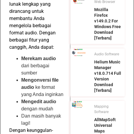
Web Browser
lunak lengkap yang
Mozilla
dirancang untuk
Firefox
membantu Anda
v149.0.2 For
mengelola berbagai
Windows Free
format audio. Dengan
Download
[Terbaru]
berbagai fitur yang
canggih, Anda dapat:
Audio Software
Merekam audio
Helium Music
dari berbagai
Manager
sumber
v18.0.714 Full
Version
Mengonversi file
Download
audio
ke format
[Terbaru]
yang Anda inginkan
Mengedit audio
Mapping
dengan mudah
Software
Dan masih banyak
AllMapSoft
lagi!
Universal
Dengan keunggulan-
Maps