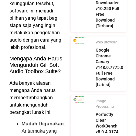
Downloader
keunggulan tersebut,
v10.250 Full
software ini menjadi
Free
pilihan yang tepat bagi
Download
siapa saja yang ingin
[Terbaru]
melakukan pengolahan
audio dengan cara yang
Web Browser
lebih profesional.
Google
Chrome
Mengapa Anda Harus
Canary
Mengunduh Gili Soft
v148.0.7775.0
Audio Toolbox Suite?
Full Free
Download
Ada banyak alasan
[Latest]
mengapa Anda harus
mempertimbangkan
Image
untuk mengunduh
Processing
perangkat lunak ini:
Perfectly
Clear
Mudah Digunakan
:
WorkBench
Antarmuka yang
v5.0.4.3174