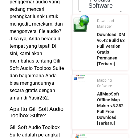
penggemar audio yang
Software
sedang mencari
perangkat lunak untuk
Download
mengedit, merekam, dan
Manager
mengonversi file audio?
Download IDM
Jika iya, Anda berada di
v6.42 Build 63
tempat yang tepat! Di
Full Version
Gratis
sini, kami akan
Permanen
membahas tentang Gili
[Terbaru]
Soft Audio Toolbox Suite
dan bagaimana Anda
Mapping
bisa mengunduhnya
Software
secara gratis dengan
AllMapSoft
aman di Yasir252.
Offline Map
Maker v8.382
Apa Itu Gili Soft Audio
Full Free
Toolbox Suite?
Download
[Terbaru]
Gili Soft Audio Toolbox
Suite adalah perangkat