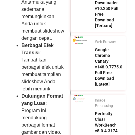
Antarmuka yang
Downloader
v10.250 Full
sederhana
Free
memungkinkan
Download
Anda untuk
[Terbaru]
membuat slideshow
dengan cepat.
Web Browser
Berbagai Efek
Google
Transisi
:
Chrome
Tambahkan
Canary
v148.0.7775.0
berbagai efek untuk
Full Free
membuat tampilan
Download
slideshow Anda
[Latest]
lebih menarik.
Dukungan Format
Image
yang Luas
:
Processing
Program ini
Perfectly
mendukung
Clear
berbagai format
WorkBench
v5.0.4.3174
gambar dan video.