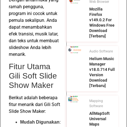
Web Browser
ramah pengguna,
Mozilla
program ini cocok untuk
Firefox
pemula sekalipun. Anda
v149.0.2 For
Windows Free
dapat menambahkan
Download
efek transisi, musik latar,
[Terbaru]
dan teks untuk membuat
slideshow Anda lebih
Audio Software
menarik.
Helium Music
Manager
Fitur Utama
v18.0.714 Full
Gili Soft Slide
Version
Download
Show Maker
[Terbaru]
Berikut adalah beberapa
Mapping
fitur menarik dari Gili Soft
Software
Slide Show Maker:
AllMapSoft
Universal
Mudah Digunakan
:
Maps