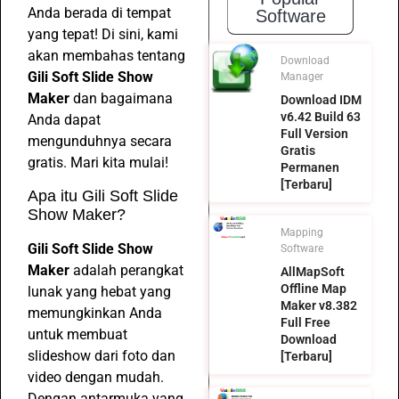
Anda berada di tempat
Software
yang tepat! Di sini, kami
akan membahas tentang
Download
Gili Soft Slide Show
Manager
Maker
dan bagaimana
Download IDM
v6.42 Build 63
Anda dapat
Full Version
mengunduhnya secara
Gratis
gratis. Mari kita mulai!
Permanen
[Terbaru]
Apa itu Gili Soft Slide
Show Maker?
Mapping
Gili Soft Slide Show
Software
Maker
adalah perangkat
AllMapSoft
Offline Map
lunak yang hebat yang
Maker v8.382
memungkinkan Anda
Full Free
untuk membuat
Download
slideshow dari foto dan
[Terbaru]
video dengan mudah.
Dengan antarmuka yang