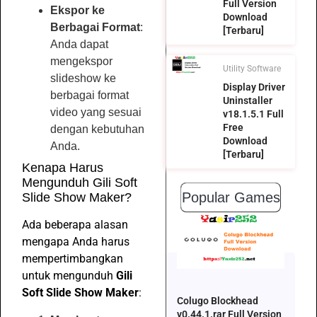
Full Version
Ekspor ke
Download
Berbagai Format
:
[Terbaru]
Anda dapat
mengekspor
Utility Software
slideshow ke
Display Driver
berbagai format
Uninstaller
video yang sesuai
v18.1.5.1 Full
Free
dengan kebutuhan
Download
Anda.
[Terbaru]
Kenapa Harus
Mengunduh Gili Soft
Popular Games
Slide Show Maker?
Ada beberapa alasan
mengapa Anda harus
mempertimbangkan
untuk mengunduh
Gili
Soft Slide Show Maker
:
Colugo Blockhead
v0.44.1.rar Full Version