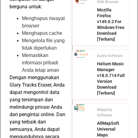
Web Browser
berguna untuk:
Mozilla
Firefox
Menghapus riwayat
v149.0.2 For
browser
Windows Free
Menghapus cache
Download
[Terbaru]
Mengelola file yang
tidak diperlukan
Memastikan
Audio Software
informasi pribadi
Helium Music
Manager
Anda tetap aman
v18.0.714 Full
Dengan menggunakan
Version
Glary Tracks Eraser, Anda
Download
dapat mengontrol data
[Terbaru]
yang tersimpan dan
melindungi privasi Anda
Mapping
dari pengintai online. Dan
Software
yang terbaik dari
AllMapSoft
semuanya, Anda dapat
Universal
Maps
mengunduhnya secara