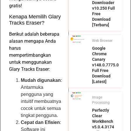
Downloader
gratis!
v10.250 Full
Free
Kenapa Memilih Glary
Download
Tracks Eraser?
[Terbaru]
Berikut adalah beberapa
alasan mengapa Anda
Web Browser
harus
Google
Chrome
mempertimbangkan
Canary
untuk menggunakan
v148.0.7775.0
Glary Tracks Eraser:
Full Free
Download
Mudah digunakan
:
[Latest]
Antarmuka
pengguna yang
Image
intuitif membuatnya
Processing
cocok untuk semua
Perfectly
tingkat pengguna.
Clear
WorkBench
Cepat dan Efisien
:
v5.0.4.3174
Software ini