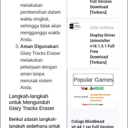
Full Version
melakukan
Download
pembersihan dalam
[Terbaru]
waktu singkat,
sehingga tidak akan
Utility Software
mengganggu waktu
Display Driver
Anda.
Uninstaller
v18.1.5.1 Full
Aman Digunakan
:
Free
Glary Tracks Eraser
Download
melakukan
[Terbaru]
pekerjaan dengan
aman tanpa
Popular Games
merusak sistem
Anda.
Langkah-langkah
untuk Mengunduh
Glary Tracks Eraser
Berikut adalah langkah-
Colugo Blockhead
langkah sederhana untuk
v0.44.1.rar Full Version