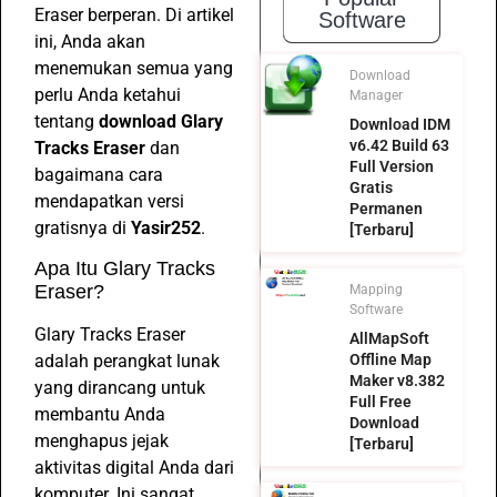
Eraser berperan. Di artikel
Software
ini, Anda akan
menemukan semua yang
Download
perlu Anda ketahui
Manager
tentang
download Glary
Download IDM
v6.42 Build 63
Tracks Eraser
dan
Full Version
bagaimana cara
Gratis
mendapatkan versi
Permanen
gratisnya di
Yasir252
.
[Terbaru]
Apa Itu Glary Tracks
Eraser?
Mapping
Software
Glary Tracks Eraser
AllMapSoft
adalah perangkat lunak
Offline Map
Maker v8.382
yang dirancang untuk
Full Free
membantu Anda
Download
menghapus jejak
[Terbaru]
aktivitas digital Anda dari
komputer. Ini sangat