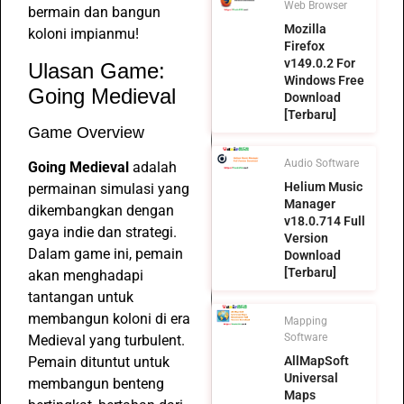
Web Browser
bermain dan bangun
Mozilla
koloni impianmu!
Firefox
v149.0.2 For
Ulasan Game:
Windows Free
Going Medieval
Download
[Terbaru]
Game Overview
Audio Software
Going Medieval
adalah
Helium Music
permainan simulasi yang
Manager
dikembangkan dengan
v18.0.714 Full
gaya indie dan strategi.
Version
Dalam game ini, pemain
Download
[Terbaru]
akan menghadapi
tantangan untuk
membangun koloni di era
Mapping
Software
Medieval yang turbulent.
Pemain dituntut untuk
AllMapSoft
Universal
membangun benteng
Maps