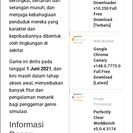
bertingkat, bertahan dari
Downloader
serangan musuh, dan
v10.250 Full
Free
menjaga kebahagiaan
Download
penduduk mereka yang
[Terbaru]
karakter dan
kepribadiannya dibentuk
Web Browser
oleh lingkungan di
Google
sekitar.
Chrome
Canary
Game ini dirilis pada
v148.0.7775.0
tanggal
1 Juni 2021
, dan
Full Free
kini masih dalam tahap
Download
akses awal, menyediakan
[Latest]
banyak fitur dan
pengalaman menarik
Image
bagi penggemar genre
Processing
simulasi.
Perfectly
Clear
Informasi
WorkBench
v5.0.4.3174