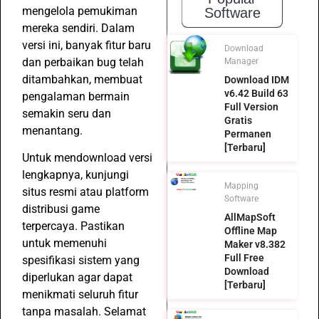
mengelola pemukiman
Software
mereka sendiri. Dalam
versi ini, banyak fitur baru
Download
dan perbaikan bug telah
Manager
ditambahkan, membuat
Download IDM
v6.42 Build 63
pengalaman bermain
Full Version
semakin seru dan
Gratis
menantang.
Permanen
[Terbaru]
Untuk mendownload versi
lengkapnya, kunjungi
Mapping
situs resmi atau platform
Software
distribusi game
AllMapSoft
terpercaya. Pastikan
Offline Map
untuk memenuhi
Maker v8.382
Full Free
spesifikasi sistem yang
Download
diperlukan agar dapat
[Terbaru]
menikmati seluruh fitur
tanpa masalah. Selamat