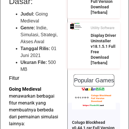
Dasar:
Full Version
Download
[Terbaru]
Judul:
Going
Medieval
Genre:
Indie,
Utility Software
Simulasi, Strategi,
Display Driver
Uninstaller
Akses Awal
v18.1.5.1 Full
Tanggal Rilis:
01
Free
Juni 2021
Download
Ukuran File:
500
[Terbaru]
MB
Fitur
Popular Games
Going Medieval
menawarkan berbagai
fitur menarik yang
membuatnya berbeda
dari permainan simulasi
Colugo Blockhead
lainnya:
v0.44.1.rar Full Version