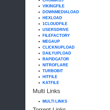
CHOMIKUJ
VIKINGFILE
DOWNMEDIALOAD
HEXLOAD
1CLOUDFILE
USERSDRIVE
FILEFACTORY
MEGAUP
CLICKNUPLOAD
DAILYUPLOAD
RAPIDGATOR
NITROFLARE
TURBOBIT
HITFILE
KATFILE
Multi Links
MULTI LINKS
Torrent Links