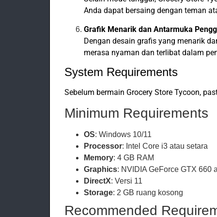
Anda dapat bersaing dengan teman ata
Grafik Menarik dan Antarmuka Peng
Dengan desain grafis yang menarik da
merasa nyaman dan terlibat dalam p
System Requirements
Sebelum bermain Grocery Store Tycoon, pas
Minimum Requirements
OS
: Windows 10/11
Processor
: Intel Core i3 atau setara
Memory
: 4 GB RAM
Graphics
: NVIDIA GeForce GTX 660 a
DirectX
: Versi 11
Storage
: 2 GB ruang kosong
Recommended Requirem