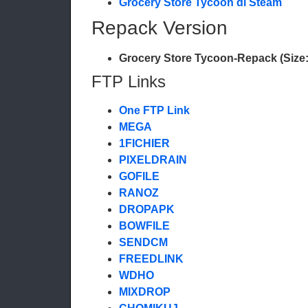
Grocery Store Tycoon di Steam
Repack Version
Grocery Store Tycoon-Repack (Size:
FTP Links
One FTP Link
MEGA
1FICHIER
PIXELDRAIN
GOFILE
RANOZ
DROPAPK
BOWFILE
SENDCM
FREEDLINK
WDHO
MIXDROP