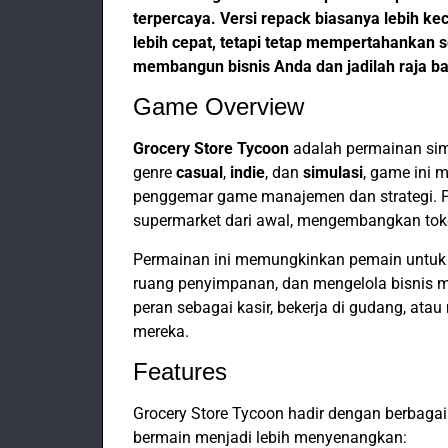
terpercaya. Versi repack biasanya lebih k
lebih cepat, tetapi tetap mempertahankan se
membangun bisnis Anda dan jadilah raja 
Game Overview
Grocery Store Tycoon
adalah permainan simu
genre
casual
,
indie
, dan
simulasi
, game ini
penggemar game manajemen dan strategi. P
supermarket dari awal, mengembangkan toko
Permainan ini memungkinkan pemain untuk
ruang penyimpanan, dan mengelola bisnis m
peran sebagai kasir, bekerja di gudang, at
mereka.
Features
Grocery Store Tycoon hadir dengan berbaga
bermain menjadi lebih menyenangkan: