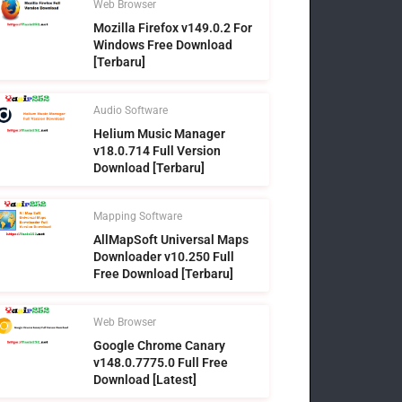
Web Browser
Mozilla Firefox v149.0.2 For
Windows Free Download
[Terbaru]
Audio Software
Helium Music Manager
v18.0.714 Full Version
Download [Terbaru]
Mapping Software
AllMapSoft Universal Maps
Downloader v10.250 Full
Free Download [Terbaru]
Web Browser
Google Chrome Canary
v148.0.7775.0 Full Free
Download [Latest]