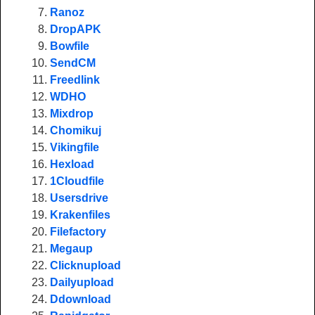
Ranoz
DropAPK
Bowfile
SendCM
Freedlink
WDHO
Mixdrop
Chomikuj
Vikingfile
Hexload
1Cloudfile
Usersdrive
Krakenfiles
Filefactory
Megaup
Clicknupload
Dailyupload
Ddownload