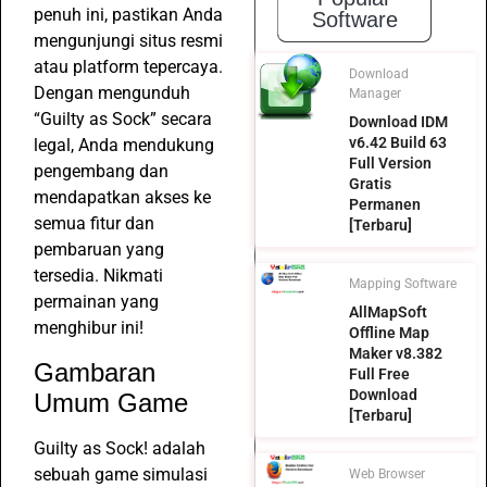
penuh ini, pastikan Anda
Software
mengunjungi situs resmi
atau platform tepercaya.
Download
Dengan mengunduh
Manager
“Guilty as Sock” secara
Download IDM
v6.42 Build 63
legal, Anda mendukung
Full Version
pengembang dan
Gratis
mendapatkan akses ke
Permanen
semua fitur dan
[Terbaru]
pembaruan yang
tersedia. Nikmati
Mapping Software
permainan yang
AllMapSoft
menghibur ini!
Offline Map
Maker v8.382
Gambaran
Full Free
Download
Umum Game
[Terbaru]
Guilty as Sock! adalah
sebuah game simulasi
Web Browser