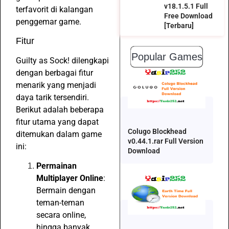
v18.1.5.1 Full
terfavorit di kalangan
Free Download
penggemar game.
[Terbaru]
Fitur
Popular Games
Guilty as Sock! dilengkapi
dengan berbagai fitur
menarik yang menjadi
daya tarik tersendiri.
Berikut adalah beberapa
fitur utama yang dapat
Colugo Blockhead
ditemukan dalam game
v0.44.1.rar Full Version
ini:
Download
Permainan
Multiplayer Online
:
Bermain dengan
teman-teman
secara online,
hingga banyak