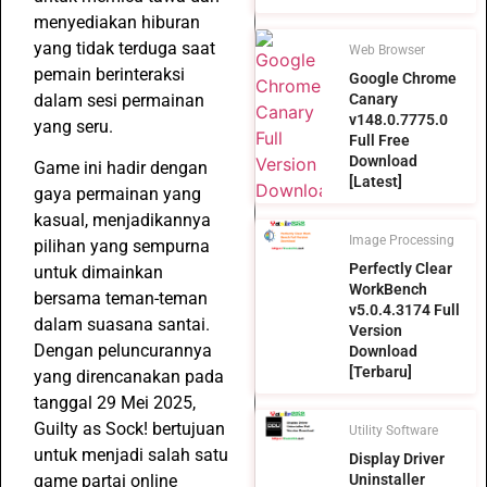
menyediakan hiburan
yang tidak terduga saat
Web Browser
pemain berinteraksi
Google Chrome
dalam sesi permainan
Canary
v148.0.7775.0
yang seru.
Full Free
Download
Game ini hadir dengan
[Latest]
gaya permainan yang
kasual, menjadikannya
Image Processing
pilihan yang sempurna
Perfectly Clear
untuk dimainkan
WorkBench
bersama teman-teman
v5.0.4.3174 Full
dalam suasana santai.
Version
Dengan peluncurannya
Download
[Terbaru]
yang direncanakan pada
tanggal 29 Mei 2025,
Guilty as Sock! bertujuan
Utility Software
untuk menjadi salah satu
Display Driver
game partai online
Uninstaller