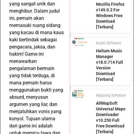
yang sangat unik dan
Mozilla Firefox
v149.0.2 For
menghibur. Dalam judul
Windows Free
ini, pemain akan
Download
memasuki ruang sidang
[Terbaru]
yang kacau di mana kaus
kaki bertindak sebagai
Audio Software
pengacara, jaksa, dan
Helium Music
hakim! Game ini
Manager
menawarkan
v18.0.714 Full
pengalaman bermain
Version
Download
yang tidak terduga, di
[Terbaru]
mana pemain harus
menggunakan bukti yang
Mapping Software
absurd, menyusun
AllMapSoft
argumen yang liar, dan
Universal Maps
menjatuhkan vonis yang
Downloader
konyol. Tujuan utama
v10.250 Full
dari game ini adalah
Free Download
[Terbaru]
untuk memicu tawa dan