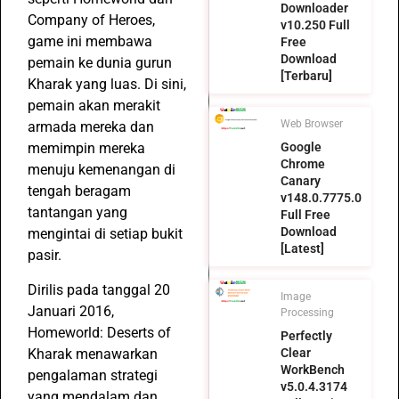
Downloader
Company of Heroes,
v10.250 Full
game ini membawa
Free
Download
pemain ke dunia gurun
[Terbaru]
Kharak yang luas. Di sini,
pemain akan merakit
Web Browser
armada mereka dan
Google
memimpin mereka
Chrome
menuju kemenangan di
Canary
tengah beragam
v148.0.7775.0
tantangan yang
Full Free
Download
mengintai di setiap bukit
[Latest]
pasir.
Dirilis pada tanggal 20
Image
Januari 2016,
Processing
Homeworld: Deserts of
Perfectly
Kharak menawarkan
Clear
WorkBench
pengalaman strategi
v5.0.4.3174
yang mendalam dan