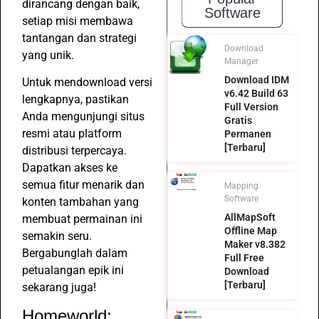
dirancang dengan baik,
Software
setiap misi membawa
tantangan dan strategi
Download
yang unik.
Manager
Download IDM
Untuk mendownload versi
v6.42 Build 63
lengkapnya, pastikan
Full Version
Anda mengunjungi situs
Gratis
resmi atau platform
Permanen
[Terbaru]
distribusi terpercaya.
Dapatkan akses ke
semua fitur menarik dan
Mapping
Software
konten tambahan yang
AllMapSoft
membuat permainan ini
Offline Map
semakin seru.
Maker v8.382
Bergabunglah dalam
Full Free
petualangan epik ini
Download
[Terbaru]
sekarang juga!
Homeworld: