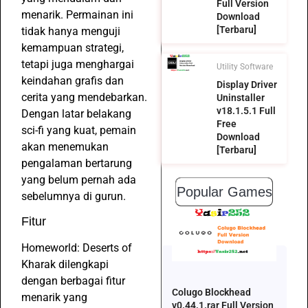
Full Version
menarik. Permainan ini
Download
[Terbaru]
tidak hanya menguji
kemampuan strategi,
tetapi juga menghargai
Utility Software
keindahan grafis dan
Display Driver
cerita yang mendebarkan.
Uninstaller
v18.1.5.1 Full
Dengan latar belakang
Free
sci-fi yang kuat, pemain
Download
akan menemukan
[Terbaru]
pengalaman bertarung
yang belum pernah ada
Popular Games
sebelumnya di gurun.
Fitur
Homeworld: Deserts of
Kharak dilengkapi
dengan berbagai fitur
Colugo Blockhead
menarik yang
v0.44.1.rar Full Version