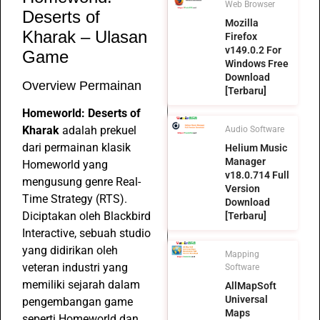
Web Browser
Deserts of
Mozilla
Kharak – Ulasan
Firefox
v149.0.2 For
Game
Windows Free
Download
Overview Permainan
[Terbaru]
Homeworld: Deserts of
Kharak
adalah prekuel
Audio Software
dari permainan klasik
Helium Music
Manager
Homeworld yang
v18.0.714 Full
mengusung genre Real-
Version
Time Strategy (RTS).
Download
Diciptakan oleh Blackbird
[Terbaru]
Interactive, sebuah studio
yang didirikan oleh
Mapping
veteran industri yang
Software
memiliki sejarah dalam
AllMapSoft
Universal
pengembangan game
Maps
seperti Homeworld dan